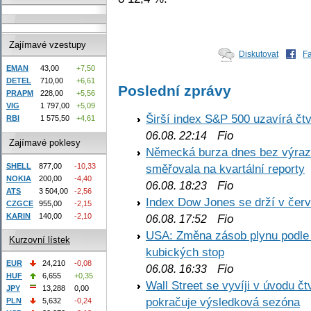
Zajímavé vzestupy
Diskutovat
F
EMAN
43,00
+7,50
DETEL
710,00
+6,61
Poslední zprávy
PRAPM
228,00
+5,56
VIG
1 797,00
+5,09
Širší index S&P 500 uzavírá čt
RBI
1 575,50
+4,61
Fio
06.08. 22:14
Zajímavé poklesy
Německá burza dnes bez výrazn
SHELL
877,00
-10,33
směřovala na kvartální reporty
NOKIA
200,00
-4,40
Fio
06.08. 18:23
ATS
3 504,00
-2,56
Index Dow Jones se drží v čer
CZGCE
955,00
-2,15
KARIN
140,00
-2,10
Fio
06.08. 17:52
USA: Změna zásob plynu podle E
Kurzovní lístek
kubických stop
EUR
24,210
-0,08
Fio
06.08. 16:33
HUF
6,655
+0,35
Wall Street se vyvíji v úvodu 
JPY
13,288
0,00
pokračuje výsledková sezóna
PLN
5,632
-0,24