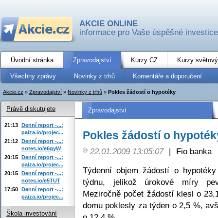
AKCIE ONLINE
informace pro Vaše úspěšné investice
Úvodní stránka
Zpravodajství
Kurzy CZ
Kurzy světový
Všechny zprávy
Novinky z trhů
Komentáře a doporučení
Akcie.cz
»
Zpravodajství
»
Novinky z trhů
»
Pokles žádostí o hypotéky
Právě diskutujete
Zpravodajství
21:13
Denní report -...:
Pokles žádostí o hypoték
paiza.io/projec...
21:12
Denní report -...:
notes.io/e6qyW
22.01.2009 13:05:07
|
Fio banka
20:15
Denní report -...:
paiza.io/projec...
Týdenní objem žádostí o hypotéky
20:15
Denní report -...:
týdnu, jelikož úrokové míry pe
notes.io/e5TUT
17:50
Denní report -...:
Meziročně počet žádostí klesl o 23,
paiza.io/projec...
domu poklesly za týden o 2,5 %, avš
Škola investování
o 12,4 %.