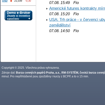
USD
21,039
-0,30
Fio
07.08. 15:49
Americké futures kontrakty mírn
Fio
07.08. 15:20
USA: Trh práce - v červenci ub
zemědělství
Fio
07.08. 14:50
Copyright © 2025. Všechna práva vyhrazena.
Zdroje dat:
Burza cenných papírů Praha, a.s.
,
RM-SYSTÉM, česká burza cennýc
minut. Pro nepřihlášené jsou zpožděny i kurzy z BCPP, a to o 15 min.