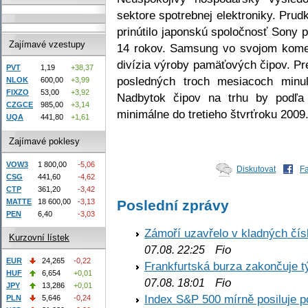
sektore spotrebnej elektroniky. Pru
prinútilo japonskú spoločnosť Sony 
Zajímavé vzestupy
14 rokov. Samsung vo svojom koment
divízia výroby pamäťových čipov. Pre
PVT
1,19
+38,37
posledných troch mesiacoch minu
NLOK
600,00
+3,99
FIXZO
53,00
+3,92
Nadbytok čipov na trhu by podľa
CZGCE
985,00
+3,14
minimálne do tretieho štvrťroku 2009
UQA
441,80
+1,61
Zajímavé poklesy
VOW3
1 800,00
-5,06
Diskutovat
F
CSG
441,60
-4,62
CTP
361,20
-3,42
MATTE
18 600,00
-3,13
Poslední zprávy
PEN
6,40
-3,03
Zámoří uzavřelo v kladných č
Kurzovní lístek
Fio
07.08. 22:25
EUR
24,265
-0,22
Frankfurtská burza zakončuje 
HUF
6,654
+0,01
Fio
07.08. 18:01
JPY
13,286
+0,01
Index S&P 500 mírně posiluje p
PLN
5,646
-0,24