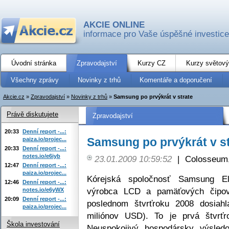
AKCIE ONLINE
informace pro Vaše úspěšné investice
Úvodní stránka
Zpravodajství
Kurzy CZ
Kurzy světový
Všechny zprávy
Novinky z trhů
Komentáře a doporučení
Akcie.cz
»
Zpravodajství
»
Novinky z trhů
»
Samsung po prvýkrát v strate
Právě diskutujete
Zpravodajství
20:33
Denní report -...:
Samsung po prvýkrát v st
paiza.io/projec...
20:33
Denní report -...:
notes.io/e6iyb
23.01.2009 10:59:52
|
Colosseum,
12:47
Denní report -...:
paiza.io/projec...
Kórejská spoločnosť Samsung El
12:46
Denní report -...:
výrobca LCD a pamäťových čipov
notes.io/e6yWX
20:09
Denní report -...:
poslednom štvrťroku 2008 dosiahl
paiza.io/projec...
miliónov USD). To je prvá štvrťro
Škola investování
Neuspokojivý hospodársky výsledo