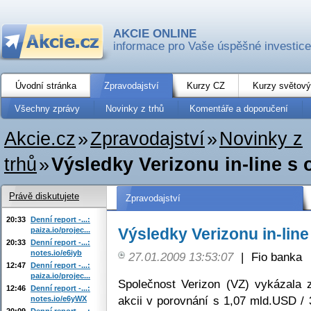
AKCIE ONLINE
informace pro Vaše úspěšné investice
Úvodní stránka
Zpravodajství
Kurzy CZ
Kurzy světový
Všechny zprávy
Novinky z trhů
Komentáře a doporučení
Akcie.cz
»
Zpravodajství
»
Novinky z
trhů
»
Výsledky Verizonu in-line s
Právě diskutujete
Zpravodajství
20:33
Denní report -...:
Výsledky Verizonu in-lin
paiza.io/projec...
20:33
Denní report -...:
notes.io/e6iyb
27.01.2009 13:53:07
|
Fio banka
12:47
Denní report -...:
paiza.io/projec...
Společnost Verizon (VZ) vykázala
12:46
Denní report -...:
akcii v porovnání s 1,07 mld.USD / 
notes.io/e6yWX
20:09
Denní report -...: