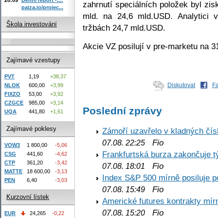
zahrnutí speciálních položek byl zis
paiza.io/projec...
mld. na 24,6 mld.USD. Analytici 
Škola investování
tržbách 24,7 mld.USD.
Akcie VZ posilují v pre-marketu na 
Zajímavé vzestupy
PVT
1,19
+38,37
Diskutovat
F
NLOK
600,00
+3,99
FIXZO
53,00
+3,92
CZGCE
985,00
+3,14
Poslední zprávy
UQA
441,80
+1,61
Zajímavé poklesy
Zámoří uzavřelo v kladných č
Fio
07.08. 22:25
VOW3
1 800,00
-5,06
Frankfurtská burza zakončuje 
CSG
441,60
-4,62
CTP
361,20
-3,42
Fio
07.08. 18:01
MATTE
18 600,00
-3,13
Index S&P 500 mírně posiluje p
PEN
6,40
-3,03
Fio
07.08. 15:49
Kurzovní lístek
Americké futures kontrakty mírn
Fio
07.08. 15:20
EUR
24,265
-0,22