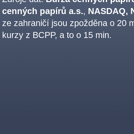
cenných papírů a.s.
,
NASDAQ, N
ze zahraničí jsou zpožděna o 20 m
kurzy z BCPP, a to o 15 min.