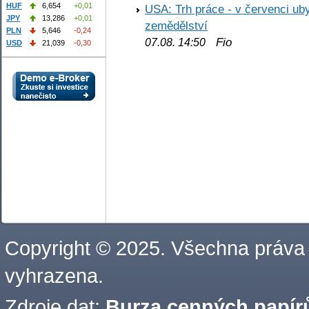
HUF
6,654
+0,01
USA: Trh práce - v červenci ub
JPY
13,286
+0,01
zemědělství
PLN
5,646
-0,24
Fio
07.08. 14:50
USD
21,039
-0,30
Copyright © 2025. Všechna práva
vyhrazena.
Zdroje dat:
Burza cenných papírů