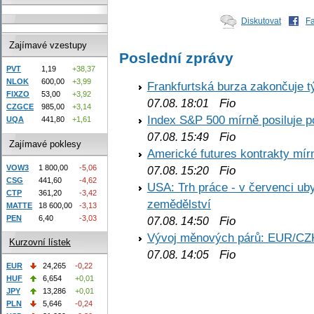
Diskutovat
F
Zajímavé vzestupy
Poslední zprávy
PVT
1,19
+38,37
NLOK
600,00
+3,99
Frankfurtská burza zakončuje 
FIXZO
53,00
+3,92
Fio
07.08. 18:01
CZGCE
985,00
+3,14
Index S&P 500 mírně posiluje p
UQA
441,80
+1,61
Fio
07.08. 15:49
Zajímavé poklesy
Americké futures kontrakty mírn
VOW3
1 800,00
-5,06
Fio
07.08. 15:20
CSG
441,60
-4,62
USA: Trh práce - v červenci ub
CTP
361,20
-3,42
zemědělství
MATTE
18 600,00
-3,13
PEN
6,40
-3,03
Fio
07.08. 14:50
Vývoj měnových párů: EUR/CZ
Kurzovní lístek
Fio
07.08. 14:05
EUR
24,265
-0,22
HUF
6,654
+0,01
JPY
13,286
+0,01
PLN
5,646
-0,24