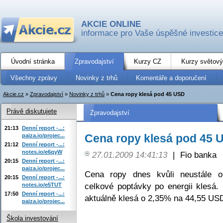
AKCIE ONLINE
informace pro Vaše úspěšné investice
Úvodní stránka
Zpravodajství
Kurzy CZ
Kurzy světový
Všechny zprávy
Novinky z trhů
Komentáře a doporučení
Akcie.cz
»
Zpravodajství
»
Novinky z trhů
»
Cena ropy klesá pod 45 USD
Právě diskutujete
Zpravodajství
21:13
Denní report -...:
Cena ropy klesá pod 45 
paiza.io/projec...
21:12
Denní report -...:
notes.io/e6qyW
27.01.2009 14:41:13
|
Fio banka
20:15
Denní report -...:
paiza.io/projec...
Cena ropy dnes kvůli neustále 
20:15
Denní report -...:
celkové poptávky po energii klesá
notes.io/e5TUT
17:50
Denní report -...:
aktuálně klesá o 2,35% na 44,55 USD
paiza.io/projec...
Škola investování