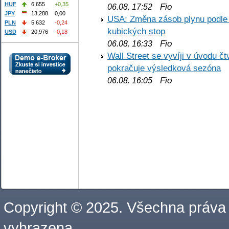
HUF
6,655
+0,35
Fio
06.08. 17:52
JPY
13,288
0,00
USA: Změna zásob plynu podle E
PLN
5,632
-0,24
kubických stop
USD
20,976
-0,18
Fio
06.08. 16:33
Wall Street se vyvíji v úvodu 
pokračuje výsledková sezóna
Fio
06.08. 16:05
Copyright © 2025. Všechna práva
vyhrazena.