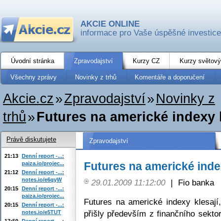
AKCIE ONLINE
informace pro Vaše úspěšné investice
Úvodní stránka
Zpravodajství
Kurzy CZ
Kurzy světový
Všechny zprávy
Novinky z trhů
Komentáře a doporučení
Akcie.cz
»
Zpravodajství
»
Novinky z
trhů
»
Futures na americké indexy k
Právě diskutujete
Zpravodajství
21:13
Denní report -...:
Futures na americké inde
paiza.io/projec...
21:12
Denní report -...:
notes.io/e6qyW
29.01.2009 11:12:00
|
Fio banka
20:15
Denní report -...:
paiza.io/projec...
Futures na americké indexy klesají,
20:15
Denní report -...:
přišly především z finančního sekt
notes.io/e5TUT
17:50
Denní report -...: