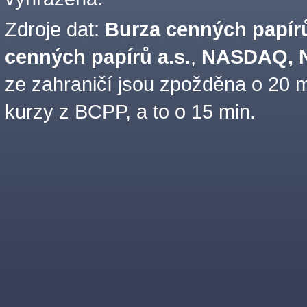
Zdroje dat:
Burza cenných papírů
cenných papírů a.s.
,
NASDAQ, N
ze zahraničí jsou zpožděna o 20 m
kurzy z BCPP, a to o 15 min.