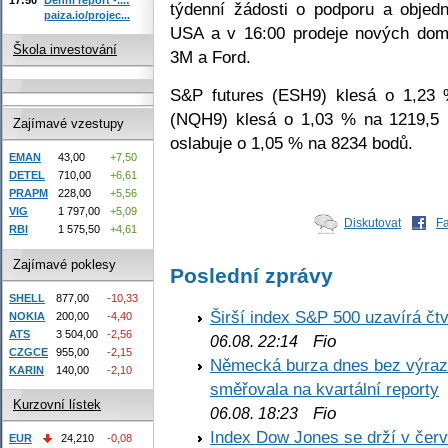
týdenní žádosti o podporu a objed
paiza.io/projec...
USA a v 16:00 prodeje nových domů
Škola investování
3M a Ford.
S&P futures (ESH9) klesá o 1,23 
(NQH9) klesá o 1,03 % na 1219,5
Zajímavé vzestupy
oslabuje o 1,05 % na 8234 bodů.
EMAN
43,00
+7,50
DETEL
710,00
+6,61
PRAPM
228,00
+5,56
VIG
1 797,00
+5,09
Diskutovat
F
RBI
1 575,50
+4,61
Zajímavé poklesy
Poslední zprávy
SHELL
877,00
-10,33
Širší index S&P 500 uzavírá čt
NOKIA
200,00
-4,40
ATS
3 504,00
-2,56
Fio
06.08. 22:14
CZGCE
955,00
-2,15
Německá burza dnes bez výrazn
KARIN
140,00
-2,10
směřovala na kvartální reporty
Kurzovní lístek
Fio
06.08. 18:23
Index Dow Jones se drží v čer
EUR
24,210
-0,08