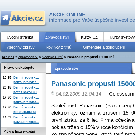
AKCIE ONLINE
informace pro Vaše úspěšné investice
Úvodní stránka
Zpravodajství
Kurzy CZ
Kurzy světový
Všechny zprávy
Novinky z trhů
Komentáře a doporučení
Akcie.cz
»
Zpravodajství
»
Novinky z trhů
»
Panasonic propustí 15000 lidí
Právě diskutujete
Zpravodajství
20:15
Denní report -...:
Panasonic propustí 15000 
paiza.io/projec...
20:15
Denní report -...:
notes.io/e5TUT
04.02.2009 12:04:14
|
Colosseum,
17:50
Denní report -...:
paiza.io/projec...
Společnost Panasonic (Bloomberg-6
17:50
Denní report -...:
elektroniky, oznámila zrušení 15 
notes.io/e5T61
14:03
Denní report -...:
první ztrátu za 6 let. Firma očekává
paiza.io/projec...
pokles tržeb o 15% v roce končícím 3
Škola investování
ke společnosti Sony, která také pro