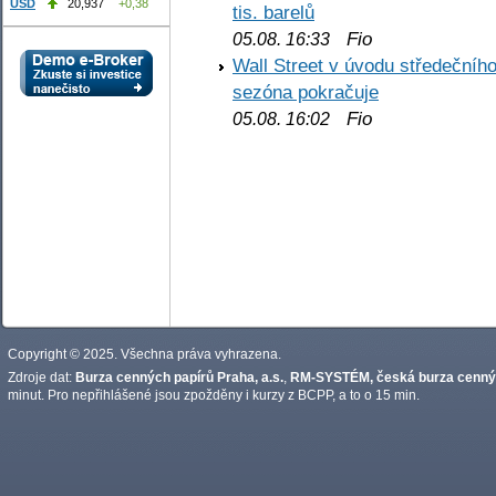
USD
20,937
+0,38
tis. barelů
Fio
05.08. 16:33
Wall Street v úvodu středečníh
sezóna pokračuje
Fio
05.08. 16:02
Copyright © 2025. Všechna práva vyhrazena.
Zdroje dat:
Burza cenných papírů Praha, a.s.
,
RM-SYSTÉM, česká burza cennýc
minut. Pro nepřihlášené jsou zpožděny i kurzy z BCPP, a to o 15 min.