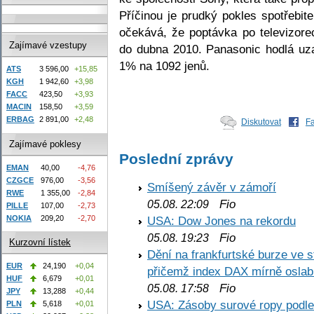
Příčinou je prudký pokles spotřebit
očekává, že poptávka po televizor
Zajímavé vzestupy
do dubna 2010. Panasonic hodlá uza
1% na 1092 jenů.
ATS
3 596,00
+15,85
KGH
1 942,60
+3,98
FACC
423,50
+3,93
MACIN
158,50
+3,59
ERBAG
2 891,00
+2,48
Diskutovat
F
Zajímavé poklesy
Poslední zprávy
EMAN
40,00
-4,76
CZGCE
976,00
-3,56
Smíšený závěr v zámoří
RWE
1 355,00
-2,84
Fio
05.08. 22:09
PILLE
107,00
-2,73
NOKIA
209,20
-2,70
USA: Dow Jones na rekordu
Fio
05.08. 19:23
Kurzovní lístek
Dění na frankfurtské burze ve s
EUR
24,190
+0,04
přičemž index DAX mírně oslabi
HUF
6,679
+0,01
Fio
05.08. 17:58
JPY
13,288
+0,44
USA: Zásoby surové ropy podle 
PLN
5,618
+0,01