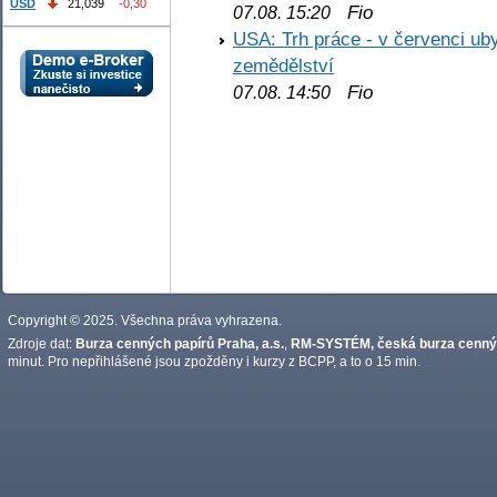
USD
21,039
-0,30
Fio
07.08. 15:20
USA: Trh práce - v červenci ub
zemědělství
Fio
07.08. 14:50
Copyright © 2025. Všechna práva vyhrazena.
Zdroje dat:
Burza cenných papírů Praha, a.s.
,
RM-SYSTÉM, česká burza cennýc
minut. Pro nepřihlášené jsou zpožděny i kurzy z BCPP, a to o 15 min.