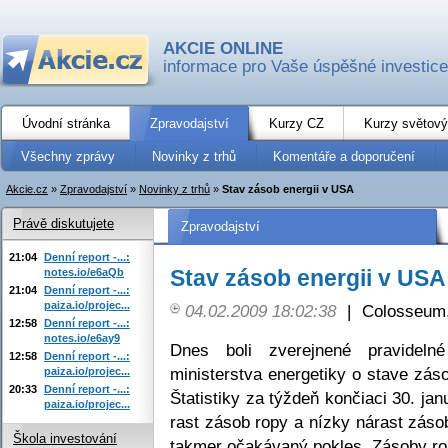
AKCIE ONLINE
informace pro Vaše úspěšné investice
Úvodní stránka
Zpravodajství
Kurzy CZ
Kurzy světový
Všechny zprávy
Novinky z trhů
Komentáře a doporučení
Akcie.cz
»
Zpravodajství
»
Novinky z trhů
»
Stav zásob energii v USA
Právě diskutujete
Zpravodajství
21:04
Denní report -...:
Stav zásob energii v USA
notes.io/e6aQb
21:04
Denní report -...:
paiza.io/projec...
04.02.2009 18:02:38
|
Colosseum,
12:58
Denní report -...:
notes.io/e6ay9
Dnes boli zverejnené pravidelné
12:58
Denní report -...:
ministerstva energetiky o stave zás
paiza.io/projec...
20:33
Denní report -...:
Štatistiky za týždeň končiaci 30. j
paiza.io/projec...
rast zásob ropy a nízky nárast záso
Škola investování
takmer očakávaný pokles. Zásoby rop