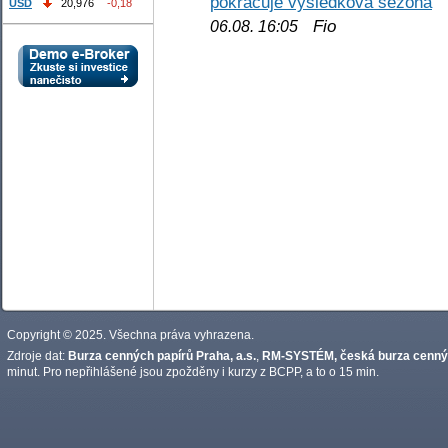
pokračuje výsledková sezóna
USD
20,976
-0,18
Fio
06.08. 16:05
Copyright © 2025. Všechna práva vyhrazena.
Zdroje dat:
Burza cenných papírů Praha, a.s.
,
RM-SYSTÉM, česká burza cennýc
minut. Pro nepřihlášené jsou zpožděny i kurzy z BCPP, a to o 15 min.