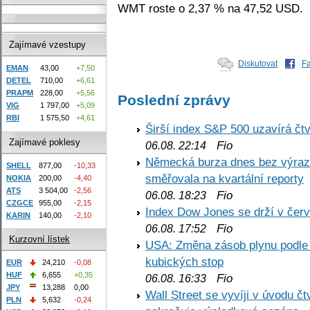
WMT roste o 2,37 % na 47,52 USD.
Zajímavé vzestupy
Diskutovat
F
EMAN
43,00
+7,50
DETEL
710,00
+6,61
PRAPM
228,00
+5,56
Poslední zprávy
VIG
1 797,00
+5,09
RBI
1 575,50
+4,61
Širší index S&P 500 uzavírá čt
Zajímavé poklesy
Fio
06.08. 22:14
Německá burza dnes bez výrazn
SHELL
877,00
-10,33
směřovala na kvartální reporty
NOKIA
200,00
-4,40
ATS
3 504,00
-2,56
Fio
06.08. 18:23
CZGCE
955,00
-2,15
Index Dow Jones se drží v čer
KARIN
140,00
-2,10
Fio
06.08. 17:52
Kurzovní lístek
USA: Změna zásob plynu podle E
kubických stop
EUR
24,210
-0,08
HUF
6,655
+0,35
Fio
06.08. 16:33
JPY
13,288
0,00
Wall Street se vyvíji v úvodu 
PLN
5,632
-0,24