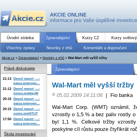
AKCIE ONLINE
informace pro Vaše úspěšné investice
Úvodní stránka
Zpravodajství
Kurzy CZ
Kurzy světový
Všechny zprávy
Novinky z trhů
Komentáře a doporučení
Akcie.cz
»
Zpravodajství
»
Novinky z trhů
»
Wal-Mart měl vyšší tržby
Právě diskutujete
Zpravodajství
21:13
Denní report -...:
Wal-Mart měl vyšší tržby
paiza.io/projec...
21:12
Denní report -...:
notes.io/e6qyW
05.02.2009 14:11:06
|
Fio banka
20:15
Denní report -...:
paiza.io/projec...
Wal-Mart Corp. (WMT) oznámil, ž
20:15
Denní report -...:
vzrostly o 1,5 % a bez paliv rostly o
notes.io/e5TUT
17:50
Denní report -...:
byl 1,1 %. Celkové tržby vzrostl
paiza.io/projec...
poskytne cíl růstu pouze čtyřikrát ro
Škola investování