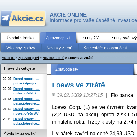
AKCIE ONLINE
informace pro Vaše úspěšné investice
Úvodní stránka
Zpravodajství
Kurzy CZ
Kurzy světový
Všechny zprávy
Novinky z trhů
Komentáře a doporučení
Akcie.cz
»
Zpravodajství
»
Novinky z trhů
»
Loews ve ztrátě
Právě diskutujete
Zpravodajství
20:09
Denní report -...:
Loews ve ztrátě
paiza.io/projec...
20:09
Denní report -...:
notes.io/e6rL7
09.02.2009 13:27:15
|
Fio banka
21:13
Denní report -...:
paiza.io/projec...
Loews Corp. (L) se ve čtvrtém kvar
21:12
Denní report -...:
(2,2 USD na akcii) oproti zisku 5
notes.io/e6qyW
20:15
Denní report -...:
minulého roku. Tržby klesly na 2,74
paiza.io/projec...
L v pátek zavřel na ceně 24,98 USD.
Škola investování