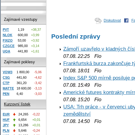
Zajímavé vzestupy
Diskutovat
F
PVT
1,19
+38,37
Poslední zprávy
NLOK
600,00
+3,99
FIXZO
53,00
+3,92
CZGCE
985,00
+3,14
Zámoří uzavřelo v kladných č
UQA
441,80
+1,61
Fio
07.08. 22:25
Zajímavé poklesy
Frankfurtská burza zakončuje 
Fio
07.08. 18:01
VOW3
1 800,00
-5,06
Index S&P 500 mírně posiluje p
CSG
441,60
-4,62
CTP
361,20
-3,42
Fio
07.08. 15:49
MATTE
18 600,00
-3,13
Americké futures kontrakty mírn
PEN
6,40
-3,03
Fio
07.08. 15:20
Kurzovní lístek
USA: Trh práce - v červenci ub
zemědělství
EUR
24,265
-0,22
HUF
6,654
+0,01
Fio
07.08. 14:50
JPY
13,286
+0,01
PLN
5,646
-0,24