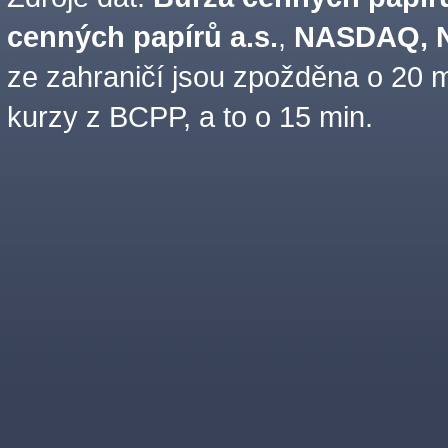
cenných papírů a.s.
,
NASDAQ, N
ze zahraničí jsou zpožděna o 20 m
kurzy z BCPP, a to o 15 min.