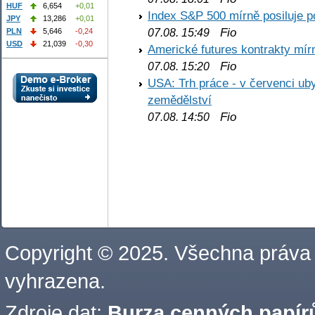
HUF
6,654
+0,01
Index S&P 500 mírně posiluje p
JPY
13,286
+0,01
Fio
PLN
5,646
-0,24
07.08. 15:49
USD
21,039
-0,30
Americké futures kontrakty mírn
Fio
07.08. 15:20
USA: Trh práce - v červenci ub
zemědělství
Fio
07.08. 14:50
Copyright © 2025. Všechna práva
vyhrazena.
Zdroje dat:
Burza cenných papírů