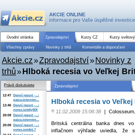
AKCIE ONLINE
informace pro Vaše úspěšné investice
Úvodní stránka
Zpravodajství
Kurzy CZ
Kurzy světový
Všechny zprávy
Novinky z trhů
Komentáře a doporučení
Akcie.cz
»
Zpravodajství
»
Novinky z
trhů
»
Hlboká recesia vo Veľkej Bri
Právě diskutujete
Zpravodajství
12:47
Denní report -...:
Hlboká recesia vo Veľkej 
paiza.io/projec...
12:46
Denní report -...:
notes.io/e6yWX
11.02.2009 15:06:38
|
Colosseum,
20:09
Denní report -...:
paiza.io/projec...
Britská centrálna banka dnes vo
20:09
Denní report -...:
inflačnom výhľade uviedla, že 
notes.io/e6rL7
21:13
Denní report -...: