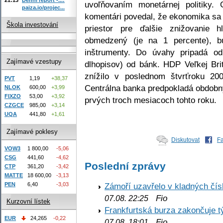
uvoľňovaním monetárnej politiky
paiza.io/projec...
komentári povedal, že ekonomika sa 
Škola investování
priestor pre ďalšie znižovanie 
obmedzený (je na 1 percente), b
inštrumenty. Do úvahy pripadá od
Zajímavé vzestupy
dlhopisov) od bánk. HDP Veľkej Br
znížilo v poslednom štvrťroku 20
PVT
1,19
+38,37
Centrálna banka predpokladá obdobn
NLOK
600,00
+3,99
FIXZO
53,00
+3,92
prvých troch mesiacoch tohto roku.
CZGCE
985,00
+3,14
UQA
441,80
+1,61
Zajímavé poklesy
Diskutovat
F
VOW3
1 800,00
-5,06
CSG
441,60
-4,62
Poslední zprávy
CTP
361,20
-3,42
MATTE
18 600,00
-3,13
PEN
6,40
-3,03
Zámoří uzavřelo v kladných č
Fio
07.08. 22:25
Kurzovní lístek
Frankfurtská burza zakončuje 
EUR
24,265
-0,22
Fio
07.08. 18:01