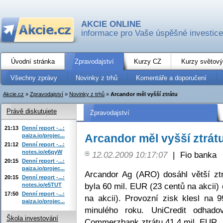
AKCIE ONLINE
informace pro Vaše úspěšné investice
Úvodní stránka
Zpravodajství
Kurzy CZ
Kurzy světový
Všechny zprávy
Novinky z trhů
Komentáře a doporučení
Akcie.cz
»
Zpravodajství
»
Novinky z trhů
»
Arcandor měl vyšší ztrátu
Právě diskutujete
Zpravodajství
21:13
Denní report -...:
Arcandor měl vyšší ztrát
paiza.io/projec...
21:12
Denní report -...:
notes.io/e6qyW
12.02.2009 10:17:07
|
Fio banka
20:15
Denní report -...:
paiza.io/projec...
Arcandor Ag (ARO) dosáhl větší ztr
20:15
Denní report -...:
byla 60 mil. EUR (23 centů na akcii) 
notes.io/e5TUT
17:50
Denní report -...:
na akcii). Provozní zisk klesl na
paiza.io/projec...
minulého roku. UniCredit odhad
Škola investování
Commerzbank ztrátu 41,4 mil. EUR.