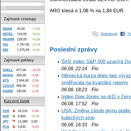
ARO klesá o 1,08 % na 1,84 EUR.
Zajímavé vzestupy
EMAN
43,00
+7,50
Diskutovat
F
DETEL
710,00
+6,61
PRAPM
228,00
+5,56
VIG
1 797,00
+5,09
Poslední zprávy
RBI
1 575,50
+4,61
Zajímavé poklesy
Širší index S&P 500 uzavírá čt
Fio
06.08. 22:14
SHELL
877,00
-10,33
Německá burza dnes bez výrazn
NOKIA
200,00
-4,40
ATS
3 504,00
-2,56
směřovala na kvartální reporty
CZGCE
955,00
-2,15
Fio
06.08. 18:23
KARIN
140,00
-2,10
Index Dow Jones se drží v čer
Kurzovní lístek
Fio
06.08. 17:52
USA: Změna zásob plynu podle E
EUR
24,210
-0,08
HUF
6,655
+0,35
kubických stop
JPY
13,288
0,00
Fio
06.08. 16:33
PLN
5,632
-0,24