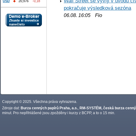
Wall Street se vyvíji v úvodu 
USD
20,976
-0,18
pokračuje výsledková sezóna
Fio
06.08. 16:05
Copyright © 2025. Všechna práva vyhrazena.
Zdroje dat:
Burza cenných papírů Praha, a.s.
,
RM-SYSTÉM, česká burza cennýc
minut. Pro nepřihlášené jsou zpožděny i kurzy z BCPP, a to o 15 min.