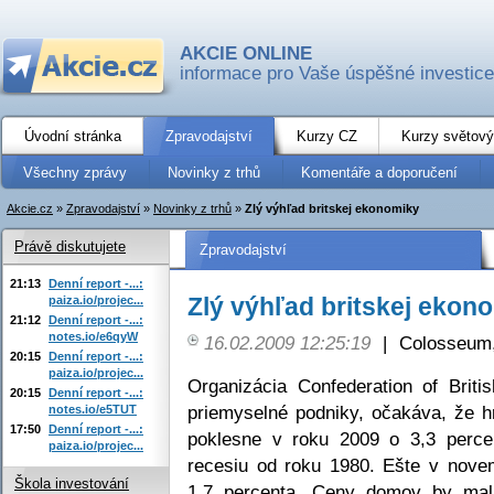
AKCIE ONLINE
informace pro Vaše úspěšné investice
Úvodní stránka
Zpravodajství
Kurzy CZ
Kurzy světový
Všechny zprávy
Novinky z trhů
Komentáře a doporučení
Akcie.cz
»
Zpravodajství
»
Novinky z trhů
»
Zlý výhľad britskej ekonomiky
Právě diskutujete
Zpravodajství
21:13
Denní report -...:
Zlý výhľad britskej ekon
paiza.io/projec...
21:12
Denní report -...:
notes.io/e6qyW
16.02.2009 12:25:19
|
Colosseum,
20:15
Denní report -...:
paiza.io/projec...
Organizácia Confederation of Britis
20:15
Denní report -...:
priemyselné podniky, očakáva, že h
notes.io/e5TUT
17:50
Denní report -...:
poklesne v roku 2009 o 3,3 percen
paiza.io/projec...
recesiu od roku 1980. Ešte v nove
Škola investování
1,7 percenta. Ceny domov by mal