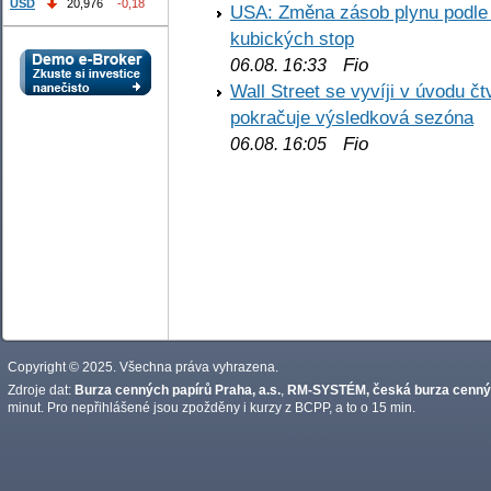
USD
20,976
-0,18
USA: Změna zásob plynu podle E
kubických stop
Fio
06.08. 16:33
Wall Street se vyvíji v úvodu 
pokračuje výsledková sezóna
Fio
06.08. 16:05
Copyright © 2025. Všechna práva vyhrazena.
Zdroje dat:
Burza cenných papírů Praha, a.s.
,
RM-SYSTÉM, česká burza cennýc
minut. Pro nepřihlášené jsou zpožděny i kurzy z BCPP, a to o 15 min.