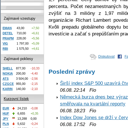
percenta. Počet nezamestnaných by
zvýšiť na 3 milióny z 1,97 mili
Zajímavé vzestupy
organizácie Richart Lambert poveda
Kvôli prepadu globálneho dopytu bo
EMAN
43,00
+7,50
investície a začať s prepúšťaním pra
DETEL
710,00
+6,61
PRAPM
228,00
+5,56
VIG
1 797,00
+5,09
RBI
1 575,50
+4,61
Diskutovat
F
Zajímavé poklesy
SHELL
877,00
-10,33
Poslední zprávy
NOKIA
200,00
-4,40
ATS
3 504,00
-2,56
Širší index S&P 500 uzavírá čt
CZGCE
955,00
-2,15
KARIN
140,00
-2,10
Fio
06.08. 22:14
Německá burza dnes bez výrazn
Kurzovní lístek
směřovala na kvartální reporty
EUR
24,210
-0,08
Fio
06.08. 18:23
HUF
6,655
+0,35
Index Dow Jones se drží v čer
JPY
13,288
0,00
Fio
PLN
5,632
-0,24
06.08. 17:52