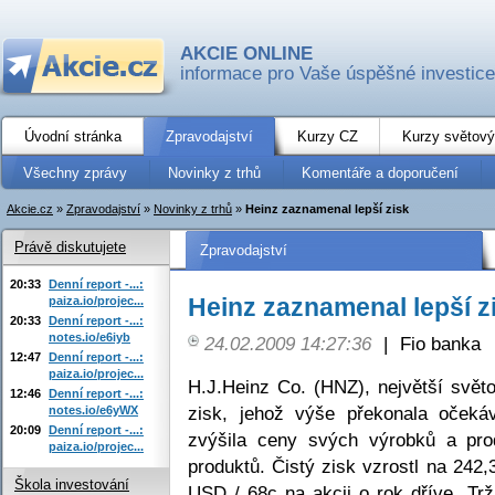
AKCIE ONLINE
informace pro Vaše úspěšné investice
Úvodní stránka
Zpravodajství
Kurzy CZ
Kurzy světový
Všechny zprávy
Novinky z trhů
Komentáře a doporučení
Akcie.cz
»
Zpravodajství
»
Novinky z trhů
»
Heinz zaznamenal lepší zisk
Právě diskutujete
Zpravodajství
20:33
Denní report -...:
Heinz zaznamenal lepší z
paiza.io/projec...
20:33
Denní report -...:
notes.io/e6iyb
24.02.2009 14:27:36
|
Fio banka
12:47
Denní report -...:
paiza.io/projec...
H.J.Heinz Co. (HNZ), největší svě
12:46
Denní report -...:
zisk, jehož výše překonala očekáv
notes.io/e6yWX
20:09
Denní report -...:
zvýšila ceny svých výrobků a pro
paiza.io/projec...
produktů. Čistý zisk vzrostl na 242,
Škola investování
USD / 68c na akcii o rok dříve. Tr