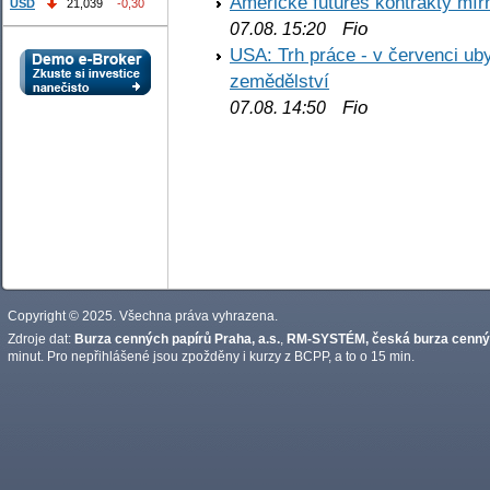
Americké futures kontrakty mírn
USD
21,039
-0,30
Fio
07.08. 15:20
USA: Trh práce - v červenci ub
zemědělství
Fio
07.08. 14:50
Copyright © 2025. Všechna práva vyhrazena.
Zdroje dat:
Burza cenných papírů Praha, a.s.
,
RM-SYSTÉM, česká burza cennýc
minut. Pro nepřihlášené jsou zpožděny i kurzy z BCPP, a to o 15 min.