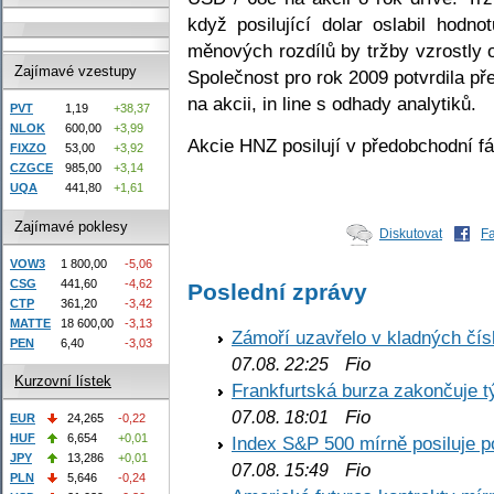
když posilující dolar oslabil hodno
měnových rozdílů by tržby vzrostly o
Zajímavé vzestupy
Společnost pro rok 2009 potvrdila p
na akcii, in line s odhady analytiků.
PVT
1,19
+38,37
NLOK
600,00
+3,99
Akcie HNZ posilují v předobchodní f
FIXZO
53,00
+3,92
CZGCE
985,00
+3,14
UQA
441,80
+1,61
Zajímavé poklesy
Diskutovat
F
VOW3
1 800,00
-5,06
CSG
441,60
-4,62
Poslední zprávy
CTP
361,20
-3,42
MATTE
18 600,00
-3,13
Zámoří uzavřelo v kladných č
PEN
6,40
-3,03
Fio
07.08. 22:25
Kurzovní lístek
Frankfurtská burza zakončuje 
Fio
07.08. 18:01
EUR
24,265
-0,22
HUF
6,654
+0,01
Index S&P 500 mírně posiluje p
JPY
13,286
+0,01
Fio
07.08. 15:49
PLN
5,646
-0,24