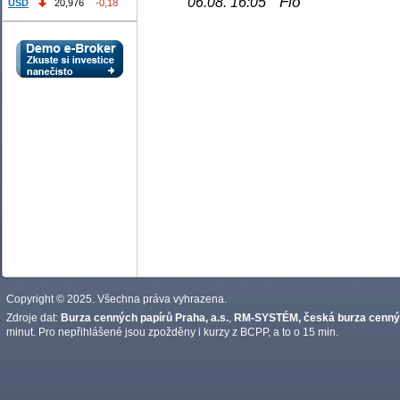
Fio
06.08. 16:05
USD
20,976
-0,18
Copyright © 2025. Všechna práva vyhrazena.
Zdroje dat:
Burza cenných papírů Praha, a.s.
,
RM-SYSTÉM, česká burza cennýc
minut. Pro nepřihlášené jsou zpožděny i kurzy z BCPP, a to o 15 min.