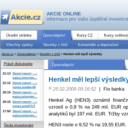
AKCIE ONLINE
informace pro Vaše úspěšné investice
Úvodní stránka
Zpravodajství
Kurzy CZ
Kurzy světový
Všechny zprávy
Novinky z trhů
Komentáře a doporučení
Akcie.cz
»
Zpravodajství
»
Novinky z trhů
»
Henkel měl lepší výsledky
Právě diskutujete
Zpravodajství
21:13
Denní report -...:
Henkel měl lepší výsledk
paiza.io/projec...
21:12
Denní report -...:
notes.io/e6qyW
25.02.2009 09:16:52
|
Fio banka
20:15
Denní report -...:
paiza.io/projec...
Henkel Ag (HEN3) oznámil finanční
20:15
Denní report -...:
vzrostl o 0,8 % na 249 mil. EUR o
notes.io/e5TUT
17:50
Denní report -...:
analytiků byl 197 mil. EUR. Tržby vz
paiza.io/projec...
HEN3 roste o 9,52 % na 19,55 EUR.
Škola investování