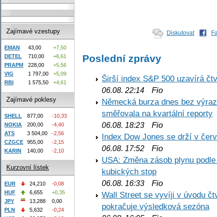
Zajímavé vzestupy
Diskutovat
F
EMAN
43,00
+7,50
Poslední zprávy
DETEL
710,00
+6,61
PRAPM
228,00
+5,56
VIG
1 797,00
+5,09
Širší index S&P 500 uzavírá čt
RBI
1 575,50
+4,61
Fio
06.08. 22:14
Zajímavé poklesy
Německá burza dnes bez výrazn
směřovala na kvartální reporty
SHELL
877,00
-10,33
Fio
06.08. 18:23
NOKIA
200,00
-4,40
ATS
3 504,00
-2,56
Index Dow Jones se drží v čer
CZGCE
955,00
-2,15
Fio
06.08. 17:52
KARIN
140,00
-2,10
USA: Změna zásob plynu podle E
Kurzovní lístek
kubických stop
Fio
06.08. 16:33
EUR
24,210
-0,08
HUF
6,655
+0,35
Wall Street se vyvíji v úvodu 
JPY
13,288
0,00
pokračuje výsledková sezóna
PLN
5,632
-0,24