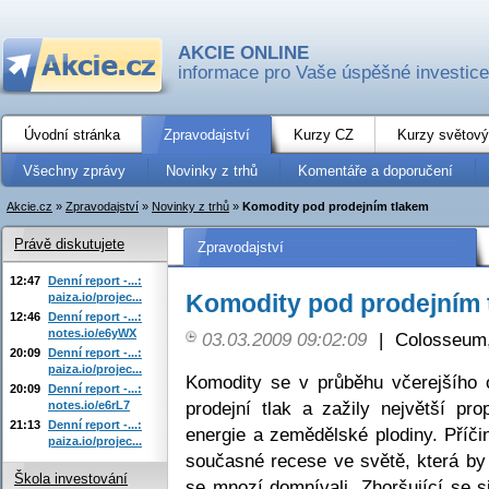
AKCIE ONLINE
informace pro Vaše úspěšné investice
Úvodní stránka
Zpravodajství
Kurzy CZ
Kurzy světový
Všechny zprávy
Novinky z trhů
Komentáře a doporučení
Akcie.cz
»
Zpravodajství
»
Novinky z trhů
»
Komodity pod prodejním tlakem
Právě diskutujete
Zpravodajství
12:47
Denní report -...:
Komodity pod prodejním 
paiza.io/projec...
12:46
Denní report -...:
notes.io/e6yWX
03.03.2009 09:02:09
|
Colosseum,
20:09
Denní report -...:
paiza.io/projec...
Komodity se v průběhu včerejšího 
20:09
Denní report -...:
prodejní tlak a zažily největší pr
notes.io/e6rL7
21:13
Denní report -...:
energie a zemědělské plodiny. Příči
paiza.io/projec...
současné recese ve světě, která by
Škola investování
se mnozí domnívali. Zhoršující se s