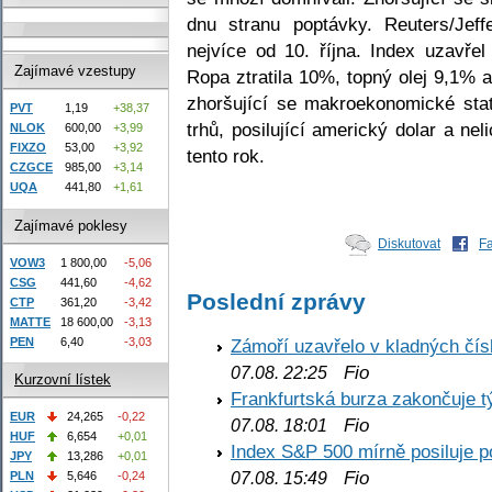
dnu stranu poptávky. Reuters/Jef
nejvíce od 10. října. Index uzavře
Zajímavé vzestupy
Ropa ztratila 10%, topný olej 9,1% 
zhoršující se makroekonomické stat
PVT
1,19
+38,37
trhů, posilující americký dolar a ne
NLOK
600,00
+3,99
FIXZO
53,00
+3,92
tento rok.
CZGCE
985,00
+3,14
UQA
441,80
+1,61
Zajímavé poklesy
Diskutovat
F
VOW3
1 800,00
-5,06
CSG
441,60
-4,62
Poslední zprávy
CTP
361,20
-3,42
MATTE
18 600,00
-3,13
PEN
6,40
-3,03
Zámoří uzavřelo v kladných č
Fio
07.08. 22:25
Kurzovní lístek
Frankfurtská burza zakončuje 
EUR
24,265
-0,22
Fio
07.08. 18:01
HUF
6,654
+0,01
Index S&P 500 mírně posiluje p
JPY
13,286
+0,01
Fio
PLN
5,646
-0,24
07.08. 15:49