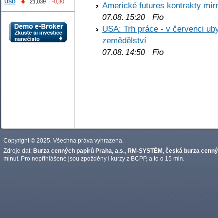
USD
21,039
-0,30
Americké futures kontrakty mírn
Fio
07.08. 15:20
USA: Trh práce - v červenci ub
zemědělství
Fio
07.08. 14:50
Copyright © 2025. Všechna práva vyhrazena.
Zdroje dat:
Burza cenných papírů Praha, a.s.
,
RM-SYSTÉM, česká burza cennýc
minut. Pro nepřihlášené jsou zpožděny i kurzy z BCPP, a to o 15 min.