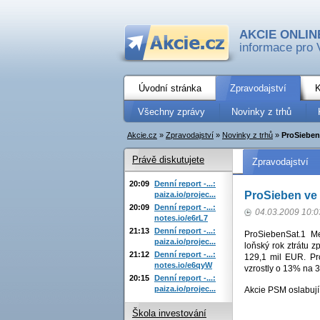
AKCIE ONLIN
informace pro 
Úvodní stránka
Zpravodajství
K
Všechny zprávy
Novinky z trhů
Akcie.cz
»
Zpravodajství
»
Novinky z trhů
»
ProSieben 
Právě diskutujete
Zpravodajství
20:09
Denní report -...:
ProSieben ve 
paiza.io/projec...
20:09
Denní report -...:
04.03.2009 10:0
notes.io/e6rL7
21:13
Denní report -...:
ProSiebenSat.1 Me
paiza.io/projec...
loňský rok ztrátu 
21:12
Denní report -...:
129,1 mil EUR. Pr
notes.io/e6qyW
vzrostly o 13% na 
20:15
Denní report -...:
paiza.io/projec...
Akcie PSM oslabují
Škola investování