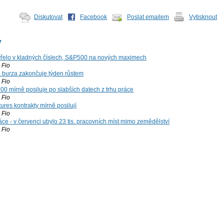
Diskutovat
Facebook
Poslat emailem
Vytisknout
y
řelo v kladných číslech, S&P500 na nových maximech
Fio
á burza zakončuje týden růstem
Fio
00 mírně posiluje po slabších datech z trhu práce
Fio
ures kontrakty mírně posilují
Fio
ce - v červenci ubylo 23 tis. pracovních míst mimo zemědělství
Fio