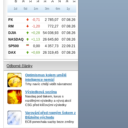
1d
5d
1m
3m
6m
1y
PX
-0,71
2 785,07
07.08.26
RM
-1,20
772,27
07.08.26
DJIA
+0,28
54 036,93
07.08.26
NASDAQ
+1,13
26 645,60
07.08.26
SP500
0,00
4 357,73
22.09.21
DAX
+0,69
26 319,45
07.08.26
Odborné články
Optimismus kolem umělé
inteligence nemizí
Trhy navíc chtějí vidět návratnost
Výsledková sezóna
Nasdaq pod tlakem, luxus s
rozdílnými výsledky a vývoj akcií
CSG před klíčovými výsledky
Varování před ropným šokem z
Blízkého východu
ECB ponechala sazby beze změny