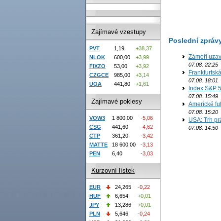
Zajímavé vzestupy
Poslední zpráv
PVT
1,19
+38,37
Zámoří uzav
NLOK
600,00
+3,99
07.08. 22:25
FIXZO
53,00
+3,92
Frankfurtsk
CZGCE
985,00
+3,14
07.08. 18:01
UQA
441,80
+1,61
Index S&P 5
07.08. 15:49
Zajímavé poklesy
Americké fut
07.08. 15:20
VOW3
1 800,00
-5,06
USA: Trh prá
CSG
441,60
-4,62
07.08. 14:50
CTP
361,20
-3,42
MATTE
18 600,00
-3,13
PEN
6,40
-3,03
Kurzovní lístek
EUR
24,265
-0,22
HUF
6,654
+0,01
JPY
13,286
+0,01
PLN
5,646
-0,24