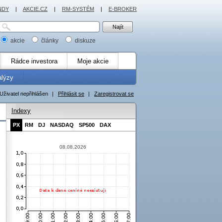
NDY
|
AKCIE.CZ
|
RM-SYSTÉM
|
E-BROKER
akcie
články
diskuze
Rádce investora
Moje akcie
alýzy
Uživatel nepřihlášen
|
Přihlásit se
|
Zaregistrovat se
Indexy
PX
RM
DJ
NASDAQ
SP500
DAX
08.08.2026