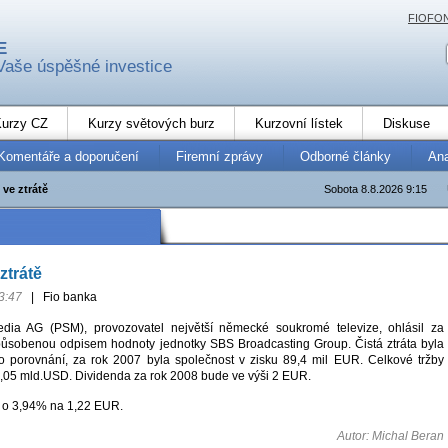
FIOFO
E
Vaše úspěšné investice
urzy CZ
Kurzy světových burz
Kurzovní lístek
Diskuse
Komentáře a doporučení
Firemní zprávy
Odborné články
An
ve ztrátě
Sobota 8.8.2026 9:15
ztrátě
3:47
|
Fio banka
dia AG (PSM), provozovatel největší německé soukromé televize, ohlásil za
způsobenou odpisem hodnoty jednotky SBS Broadcasting Group. Čistá ztráta byla
o porovnání, za rok 2007 byla společnost v zisku 89,4 mil EUR. Celkové tržby
3,05 mld.USD. Dividenda za rok 2008 bude ve výši 2 EUR.
 o 3,94% na 1,22 EUR.
Autor: Michal Beran