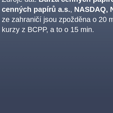
cenných papírů a.s.
,
NASDAQ, N
ze zahraničí jsou zpožděna o 20 m
kurzy z BCPP, a to o 15 min.