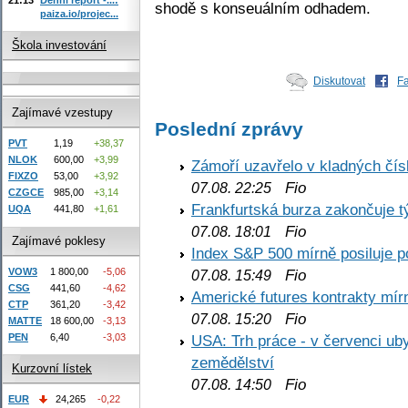
shodě s konseuálním odhadem.
paiza.io/projec...
Škola investování
Diskutovat
F
Zajímavé vzestupy
Poslední zprávy
PVT
1,19
+38,37
NLOK
600,00
+3,99
Zámoří uzavřelo v kladných č
FIXZO
53,00
+3,92
Fio
07.08. 22:25
CZGCE
985,00
+3,14
Frankfurtská burza zakončuje 
UQA
441,80
+1,61
Fio
07.08. 18:01
Zajímavé poklesy
Index S&P 500 mírně posiluje p
VOW3
1 800,00
-5,06
Fio
07.08. 15:49
CSG
441,60
-4,62
Americké futures kontrakty mírn
CTP
361,20
-3,42
Fio
07.08. 15:20
MATTE
18 600,00
-3,13
PEN
6,40
-3,03
USA: Trh práce - v červenci ub
zemědělství
Kurzovní lístek
Fio
07.08. 14:50
EUR
24,265
-0,22