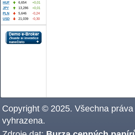
HUF
6,654
+0,01
JPY
13,286
+0,01
PLN
5,646
-0,24
USD
21,039
-0,30
Copyright © 2025. Všechna práva
vyhrazena.
Zdroje dat:
Burza cenných papírů