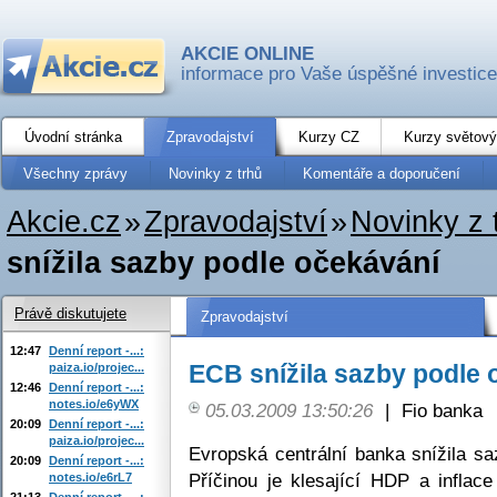
AKCIE ONLINE
informace pro Vaše úspěšné investice
Úvodní stránka
Zpravodajství
Kurzy CZ
Kurzy světový
Všechny zprávy
Novinky z trhů
Komentáře a doporučení
Akcie.cz
»
Zpravodajství
»
Novinky z 
snížila sazby podle očekávání
Právě diskutujete
Zpravodajství
12:47
Denní report -...:
ECB snížila sazby podle 
paiza.io/projec...
12:46
Denní report -...:
notes.io/e6yWX
05.03.2009 13:50:26
|
Fio banka
20:09
Denní report -...:
paiza.io/projec...
Evropská centrální banka snížila s
20:09
Denní report -...:
Příčinou je klesající HDP a inflac
notes.io/e6rL7
21:13
Denní report -...: