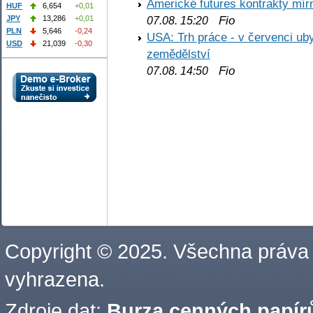
Americké futures kontrakty mírn
HUF
6,654
+0,01
Fio
JPY
13,286
+0,01
07.08. 15:20
PLN
5,646
-0,24
USA: Trh práce - v červenci ub
USD
21,039
-0,30
zemědělství
Fio
07.08. 14:50
Copyright © 2025. Všechna práva
vyhrazena.
Zdroje dat:
Burza cenných papírů