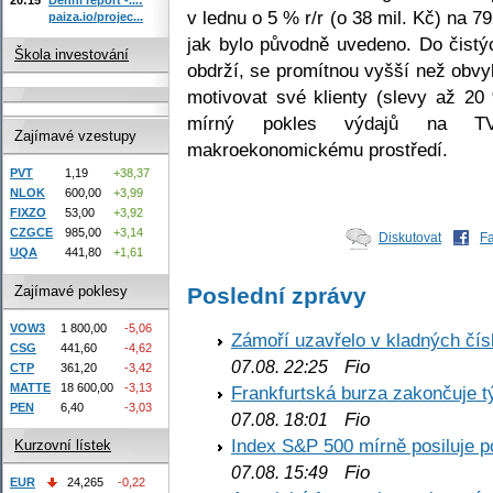
v lednu o 5 % r/r (o 38 mil. Kč) na 79
paiza.io/projec...
jak bylo původně uvedeno. Do čistý
Škola investování
obdrží, se promítnou vyšší než obvy
motivovat své klienty (slevy až 2
mírný pokles výdajů na TV
Zajímavé vzestupy
makroekonomickému prostředí.
PVT
1,19
+38,37
NLOK
600,00
+3,99
FIXZO
53,00
+3,92
CZGCE
985,00
+3,14
Diskutovat
F
UQA
441,80
+1,61
Zajímavé poklesy
Poslední zprávy
VOW3
1 800,00
-5,06
Zámoří uzavřelo v kladných č
CSG
441,60
-4,62
Fio
07.08. 22:25
CTP
361,20
-3,42
MATTE
18 600,00
-3,13
Frankfurtská burza zakončuje 
PEN
6,40
-3,03
Fio
07.08. 18:01
Index S&P 500 mírně posiluje p
Kurzovní lístek
Fio
07.08. 15:49
EUR
24,265
-0,22