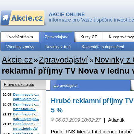
AKCIE ONLINE
informace pro Vaše úspěšné investice
Úvodní stránka
Zpravodajství
Kurzy CZ
Kurzy světový
Všechny zprávy
Novinky z trhů
Komentáře a doporučení
Akcie.cz
»
Zpravodajství
»
Novinky z 
reklamní příjmy TV Nova v lednu 
Právě diskutujete
Zpravodajství
20:09
Denní report -...:
Hrubé reklamní příjmy TV
paiza.io/projec...
20:09
Denní report -...:
5 %
notes.io/e6rL7
21:13
Denní report -...:
paiza.io/projec...
06.03.2009 10:02:27
|
Atlantik
21:12
Denní report -...:
notes.io/e6qyW
Podle TNS Media Intelligence hrubé
20:15
Denní report -...: