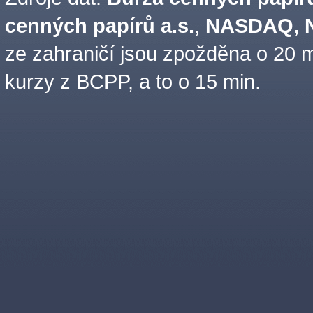
cenných papírů a.s.
,
NASDAQ, N
ze zahraničí jsou zpožděna o 20 m
kurzy z BCPP, a to o 15 min.