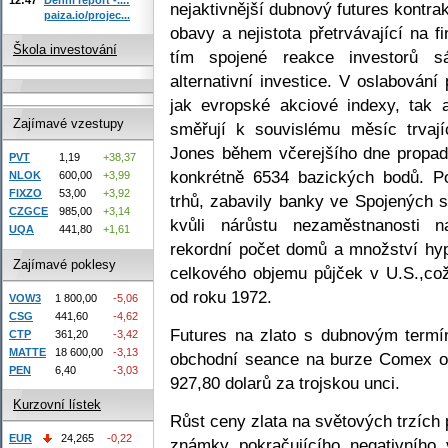
nejaktivnější dubnový futures kontr
paiza.io/projec...
obavy a nejistota přetrvávající na 
Škola investování
tím spojené reakce investorů sáz
alternativní investice. V oslabován
jak evropské akciové indexy, tak 
Zajímavé vzestupy
směřují k souvislému měsíc trvaj
Jones během včerejšího dne propadl
PVT
1,19
+38,37
konkrétně 6534 bazických bodů. Po
NLOK
600,00
+3,99
FIXZO
53,00
+3,92
trhů, zabavily banky ve Spojených st
CZGCE
985,00
+3,14
kvůli nárůstu nezaměstnanosti n
UQA
441,80
+1,61
rekordní počet domů a množství hyp
Zajímavé poklesy
celkového objemu půjček v U.S.,což
od roku 1972.
VOW3
1 800,00
-5,06
CSG
441,60
-4,62
Futures na zlato s dubnovým termín
CTP
361,20
-3,42
MATTE
18 600,00
-3,13
obchodní seance na burze Comex o 
PEN
6,40
-3,03
927,80 dolarů za trojskou unci.
Kurzovní lístek
Růst ceny zlata na světových trzích
EUR
24,265
-0,22
známky pokračujícího negativního