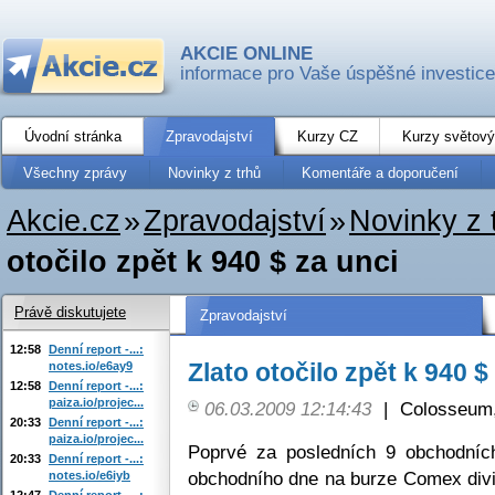
AKCIE ONLINE
informace pro Vaše úspěšné investice
Úvodní stránka
Zpravodajství
Kurzy CZ
Kurzy světový
Všechny zprávy
Novinky z trhů
Komentáře a doporučení
Akcie.cz
»
Zpravodajství
»
Novinky z 
otočilo zpět k 940 $ za unci
Právě diskutujete
Zpravodajství
12:58
Denní report -...:
Zlato otočilo zpět k 940 $
notes.io/e6ay9
12:58
Denní report -...:
paiza.io/projec...
06.03.2009 12:14:43
|
Colosseum,
20:33
Denní report -...:
paiza.io/projec...
Poprvé za posledních 9 obchodních
20:33
Denní report -...:
obchodního dne na burze Comex div
notes.io/e6iyb
12:47
Denní report -...: