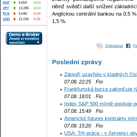
HUF
6,654
+0,01
němž svědčí další snížení základníc
JPY
13,286
+0,01
Anglickou centrální bankou na 0,5 %
PLN
5,646
-0,24
USD
21,039
-0,30
1,5 %.
Diskutovat
F
Poslední zprávy
Zámoří uzavřelo v kladných č
Fio
07.08. 22:25
Frankfurtská burza zakončuje 
Fio
07.08. 18:01
Index S&P 500 mírně posiluje p
Fio
07.08. 15:49
Americké futures kontrakty mírn
Fio
07.08. 15:20
USA: Trh práce - v červenci ub