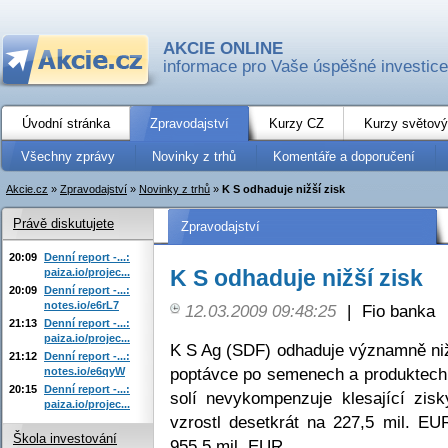
AKCIE ONLINE
informace pro Vaše úspěšné investice
Úvodní stránka
Zpravodajství
Kurzy CZ
Kurzy světový
Všechny zprávy
Novinky z trhů
Komentáře a doporučení
Akcie.cz
»
Zpravodajství
»
Novinky z trhů
»
K S odhaduje nižší zisk
Právě diskutujete
Zpravodajství
20:09
Denní report -...:
K S odhaduje nižší zisk
paiza.io/projec...
20:09
Denní report -...:
notes.io/e6rL7
12.03.2009 09:48:25
|
Fio banka
21:13
Denní report -...:
paiza.io/projec...
K S Ag (SDF) odhaduje významně nižš
21:12
Denní report -...:
poptávce po semenech a produktech 
notes.io/e6qyW
20:15
Denní report -...:
solí nevykompenzuje klesající zisk
paiza.io/projec...
vzrostl desetkrát na 227,5 mil. EU
Škola investování
955,5 mil. EUR.