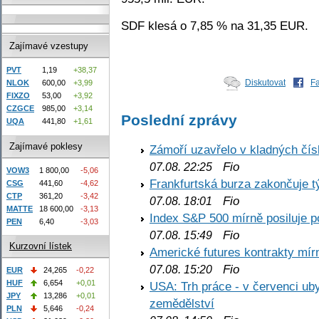
SDF klesá o 7,85 % na 31,35 EUR.
Zajímavé vzestupy
PVT
1,19
+38,37
Diskutovat
F
NLOK
600,00
+3,99
FIXZO
53,00
+3,92
CZGCE
985,00
+3,14
Poslední zprávy
UQA
441,80
+1,61
Zajímavé poklesy
Zámoří uzavřelo v kladných č
Fio
07.08. 22:25
VOW3
1 800,00
-5,06
Frankfurtská burza zakončuje 
CSG
441,60
-4,62
CTP
361,20
-3,42
Fio
07.08. 18:01
MATTE
18 600,00
-3,13
Index S&P 500 mírně posiluje p
PEN
6,40
-3,03
Fio
07.08. 15:49
Kurzovní lístek
Americké futures kontrakty mírn
Fio
07.08. 15:20
EUR
24,265
-0,22
HUF
6,654
+0,01
USA: Trh práce - v červenci ub
JPY
13,286
+0,01
zemědělství
PLN
5,646
-0,24