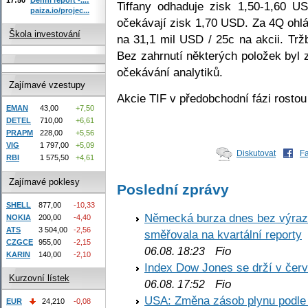
Tiffany odhaduje zisk 1,50-1,60 U
paiza.io/projec...
očekávají zisk 1,70 USD. Za 4Q ohlá
Škola investování
na 31,1 mil USD / 25c na akcii. Tr
Bez zahrnutí některých položek byl z
očekávání analytiků.
Zajímavé vzestupy
Akcie TIF v předobchodní fázi rosto
EMAN
43,00
+7,50
DETEL
710,00
+6,61
PRAPM
228,00
+5,56
VIG
1 797,00
+5,09
Diskutovat
F
RBI
1 575,50
+4,61
Zajímavé poklesy
Poslední zprávy
SHELL
877,00
-10,33
Německá burza dnes bez výrazn
NOKIA
200,00
-4,40
ATS
3 504,00
-2,56
směřovala na kvartální reporty
CZGCE
955,00
-2,15
Fio
06.08. 18:23
KARIN
140,00
-2,10
Index Dow Jones se drží v čer
Kurzovní lístek
Fio
06.08. 17:52
USA: Změna zásob plynu podle E
EUR
24,210
-0,08