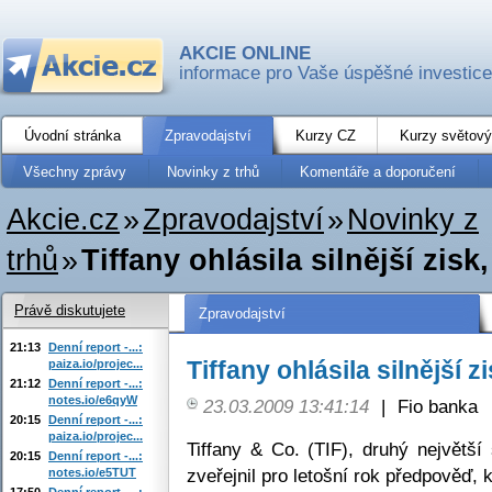
AKCIE ONLINE
informace pro Vaše úspěšné investice
Úvodní stránka
Zpravodajství
Kurzy CZ
Kurzy světový
Všechny zprávy
Novinky z trhů
Komentáře a doporučení
Akcie.cz
»
Zpravodajství
»
Novinky z
trhů
»
Tiffany ohlásila silnější zisk
Právě diskutujete
Zpravodajství
21:13
Denní report -...:
Tiffany ohlásila silnější z
paiza.io/projec...
21:12
Denní report -...:
notes.io/e6qyW
23.03.2009 13:41:14
|
Fio banka
20:15
Denní report -...:
paiza.io/projec...
Tiffany & Co. (TIF), druhý největší
20:15
Denní report -...:
zveřejnil pro letošní rok předpověď, 
notes.io/e5TUT
17:50
Denní report -...: