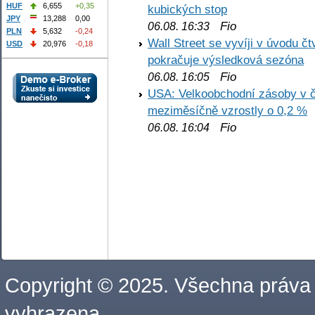
HUF
6,655
+0,35
kubických stop
JPY
13,288
0,00
Fio
06.08. 16:33
PLN
5,632
-0,24
Wall Street se vyvíji v úvodu 
USD
20,976
-0,18
pokračuje výsledková sezóna
Fio
06.08. 16:05
USA: Velkoobchodní zásoby v č
meziměsíčně vzrostly o 0,2 %
Fio
06.08. 16:04
Copyright © 2025. Všechna práva
vyhrazena.