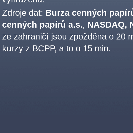
Zdroje dat:
Burza cenných papírů
cenných papírů a.s.
,
NASDAQ, N
ze zahraničí jsou zpožděna o 20 m
kurzy z BCPP, a to o 15 min.