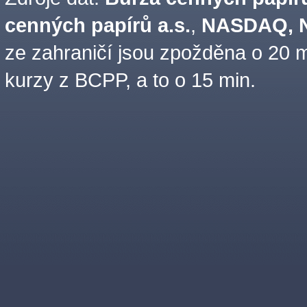
cenných papírů a.s.
,
NASDAQ, N
ze zahraničí jsou zpožděna o 20 m
kurzy z BCPP, a to o 15 min.