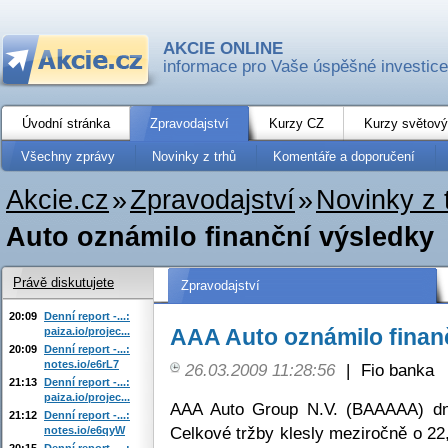
AKCIE ONLINE
informace pro Vaše úspěšné investice
Úvodní stránka
Zpravodajství
Kurzy CZ
Kurzy světový
Všechny zprávy
Novinky z trhů
Komentáře a doporučení
Akcie.cz
»
Zpravodajství
»
Novinky z 
Auto oznámilo finanční výsledky
Právě diskutujete
Zpravodajství
20:09
Denní report -...:
AAA Auto oznámilo finan
paiza.io/projec...
20:09
Denní report -...:
notes.io/e6rL7
26.03.2009 11:28:56
|
Fio banka
21:13
Denní report -...:
paiza.io/projec...
AAA Auto Group N.V. (BAAAAA) dn
21:12
Denní report -...:
Celkové tržby klesly meziročně o 22
notes.io/e6qyW
20:15
Denní report -...: