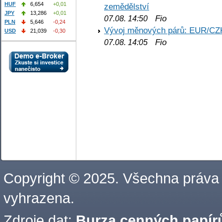
HUF
6,654
+0,01
zemědělství
JPY
13,286
+0,01
Fio
07.08. 14:50
PLN
5,646
-0,24
Vývoj měnových párů: EUR/CZ
USD
21,039
-0,30
Fio
07.08. 14:05
Copyright © 2025. Všechna práva
vyhrazena.
Zdroje dat:
Burza cenných papírů