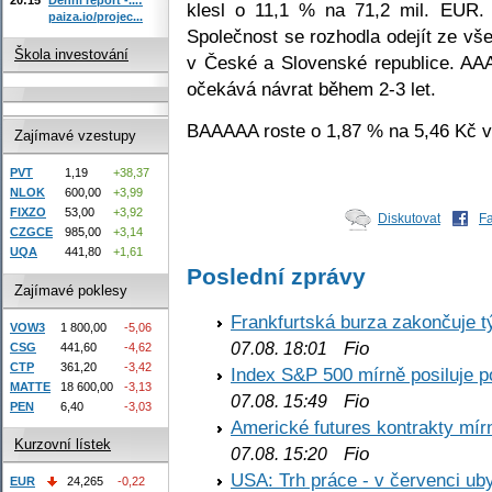
klesl o 11,1 % na 71,2 mil. EUR. 
paiza.io/projec...
Společnost se rozhodla odejít ze vš
Škola investování
v České a Slovenské republice. AA
očekává návrat během 2-3 let.
BAAAAA roste o 1,87 % na 5,46 Kč 
Zajímavé vzestupy
PVT
1,19
+38,37
NLOK
600,00
+3,99
FIXZO
53,00
+3,92
Diskutovat
F
CZGCE
985,00
+3,14
UQA
441,80
+1,61
Poslední zprávy
Zajímavé poklesy
Frankfurtská burza zakončuje 
VOW3
1 800,00
-5,06
Fio
07.08. 18:01
CSG
441,60
-4,62
CTP
361,20
-3,42
Index S&P 500 mírně posiluje p
MATTE
18 600,00
-3,13
Fio
07.08. 15:49
PEN
6,40
-3,03
Americké futures kontrakty mírn
Kurzovní lístek
Fio
07.08. 15:20
USA: Trh práce - v červenci ub
EUR
24,265
-0,22