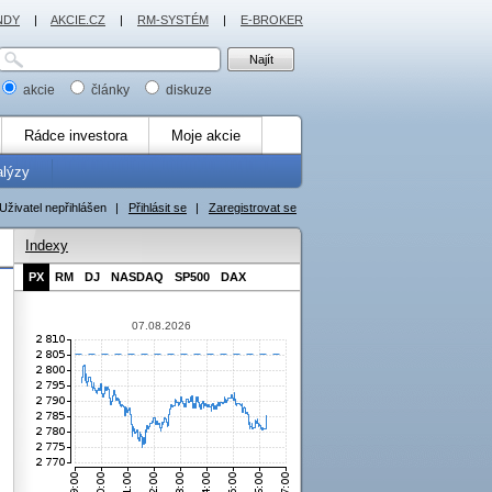
NDY
|
AKCIE.CZ
|
RM-SYSTÉM
|
E-BROKER
akcie
články
diskuze
Rádce investora
Moje akcie
alýzy
Uživatel nepřihlášen
|
Přihlásit se
|
Zaregistrovat se
Indexy
PX
RM
DJ
NASDAQ
SP500
DAX
07.08.2026