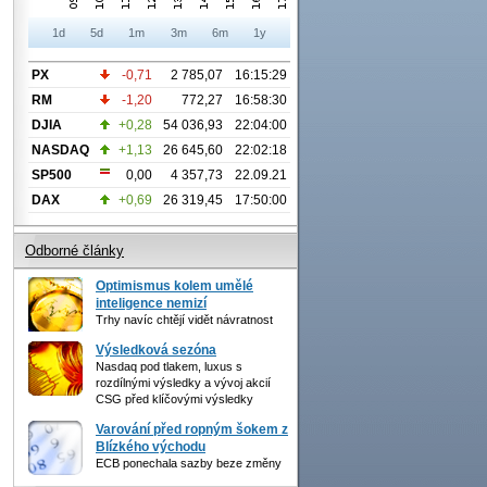
1d
5d
1m
3m
6m
1y
PX
-0,71
2 785,07
16:15:29
RM
-1,20
772,27
16:58:30
DJIA
+0,28
54 036,93
22:04:00
NASDAQ
+1,13
26 645,60
22:02:18
SP500
0,00
4 357,73
22.09.21
DAX
+0,69
26 319,45
17:50:00
Odborné články
Optimismus kolem umělé
inteligence nemizí
Trhy navíc chtějí vidět návratnost
Výsledková sezóna
Nasdaq pod tlakem, luxus s
rozdílnými výsledky a vývoj akcií
CSG před klíčovými výsledky
Varování před ropným šokem z
Blízkého východu
ECB ponechala sazby beze změny