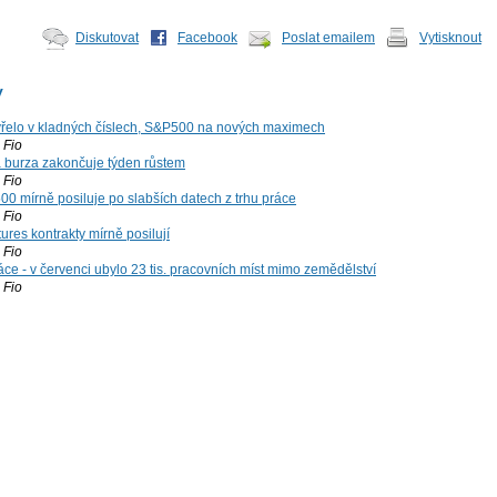
Diskutovat
Facebook
Poslat emailem
Vytisknout
y
řelo v kladných číslech, S&P500 na nových maximech
Fio
á burza zakončuje týden růstem
Fio
00 mírně posiluje po slabších datech z trhu práce
Fio
ures kontrakty mírně posilují
Fio
ce - v červenci ubylo 23 tis. pracovních míst mimo zemědělství
Fio