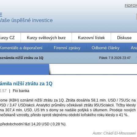
FIOFO
E
Vaše úspěšné investice
urzy CZ
Kurzy světových burz
Kurzovní lístek
Diskuse
Komentáře a doporučení
Firemní zprávy
Odborné články
An
známila nižší ztrátu za 1Q
Pátek 7.8.2026 23:47
ila nižší ztrátu za 1Q
1:57
|
Fio banka
ome (KBH) oznámil nižší ztrátu za 1Q. Ztráta dosáhla 58,1 mln. USD / 75USc na
USD / 3,47 USD/akcii. Analytici průměru očekávali ztrátu 95USc/akcii. Tržby klesly
na 307,4 mln. USD. US trh s domy se nadále potýká s útlumem. Prodeje nových
ečekaně vzrostly, přesto oproti stejnému období loňského roku klesly o 41 %.
 předobchodní fázi 14,20 USD ( 0,28 %).
Autor: Chádí El-Moussawi