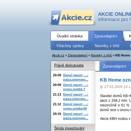
AKCIE ONLIN
informace pro 
Úvodní stránka
Zpravodajství
K
Všechny zprávy
Novinky z trhů
Akcie.cz
»
Zpravodajství
»
Novinky z trhů
»
KB Home o
Právě diskutujete
Zpravodajství
20:09
Denní report -...:
KB Home oznám
paiza.io/projec...
20:09
Denní report -...:
27.03.2009 14:1
notes.io/e6rL7
21:13
Denní report -...:
Stavitel domů KB H
paiza.io/projec...
akcii z 268,2 mln. 
21:12
Denní report -...:
meziročně o 61 % 
notes.io/e6qyW
domů sice v únoru n
20:15
Denní report -...:
paiza.io/projec...
Akcie KBH rostou v
Škola investování