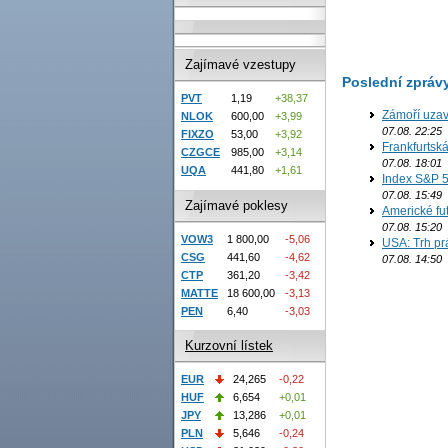
Zajímavé vzestupy
Poslední zpráv
PVT
1,19
+38,37
Zámoří uzav
NLOK
600,00
+3,99
07.08. 22:25
FIXZO
53,00
+3,92
Frankfurtsk
CZGCE
985,00
+3,14
07.08. 18:01
UQA
441,80
+1,61
Index S&P 5
07.08. 15:49
Zajímavé poklesy
Americké fut
07.08. 15:20
VOW3
1 800,00
-5,06
USA: Trh prá
CSG
441,60
-4,62
07.08. 14:50
CTP
361,20
-3,42
MATTE
18 600,00
-3,13
PEN
6,40
-3,03
Kurzovní lístek
EUR
24,265
-0,22
HUF
6,654
+0,01
JPY
13,286
+0,01
PLN
5,646
-0,24