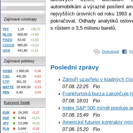
automobilkám a výrazné posílení am
nejvyšších úrovních od roku 1993 a
Zajímavé vzestupy
pokračovat. Odhady analytiků oslov
s růstem o 3,5 milionu barelů.
PVT
1,19
+38,37
NLOK
600,00
+3,99
FIXZO
53,00
+3,92
CZGCE
985,00
+3,14
UQA
441,80
+1,61
Diskutovat
F
Zajímavé poklesy
Poslední zprávy
VOW3
1 800,00
-5,06
CSG
441,60
-4,62
Zámoří uzavřelo v kladných č
CTP
361,20
-3,42
Fio
07.08. 22:25
MATTE
18 600,00
-3,13
PEN
6,40
-3,03
Frankfurtská burza zakončuje 
Fio
07.08. 18:01
Kurzovní lístek
Index S&P 500 mírně posiluje p
EUR
24,265
-0,22
Fio
07.08. 15:49
HUF
6,654
+0,01
Americké futures kontrakty mírn
JPY
13,286
+0,01
Fio
PLN
5,646
-0,24
07.08. 15:20