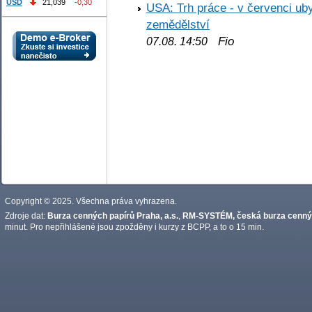
USD
21,039
-0,30
USA: Trh práce - v červenci ub
zemědělství
Fio
07.08. 14:50
Copyright © 2025. Všechna práva vyhrazena.
Zdroje dat:
Burza cenných papírů Praha, a.s.
,
RM-SYSTÉM, česká burza cennýc
minut. Pro nepřihlášené jsou zpožděny i kurzy z BCPP, a to o 15 min.