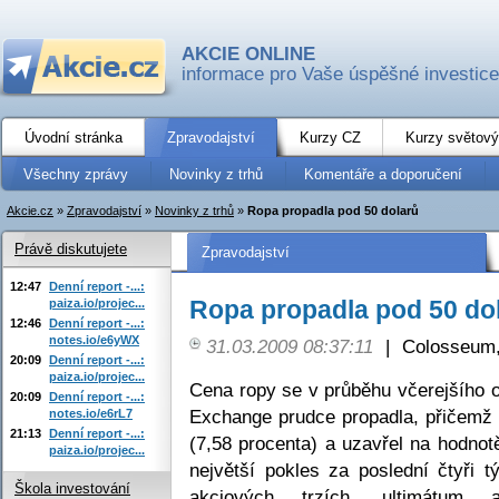
AKCIE ONLINE
informace pro Vaše úspěšné investice
Úvodní stránka
Zpravodajství
Kurzy CZ
Kurzy světový
Všechny zprávy
Novinky z trhů
Komentáře a doporučení
Akcie.cz
»
Zpravodajství
»
Novinky z trhů
»
Ropa propadla pod 50 dolarů
Právě diskutujete
Zpravodajství
12:47
Denní report -...:
Ropa propadla pod 50 do
paiza.io/projec...
12:46
Denní report -...:
notes.io/e6yWX
31.03.2009 08:37:11
|
Colosseum,
20:09
Denní report -...:
paiza.io/projec...
Cena ropy se v průběhu včerejšího 
20:09
Denní report -...:
Exchange prudce propadla, přičemž k
notes.io/e6rL7
21:13
Denní report -...:
(7,58 procenta) a uzavřel na hodnot
paiza.io/projec...
největší pokles za poslední čtyři 
Škola investování
akciových trzích, ultimátum a