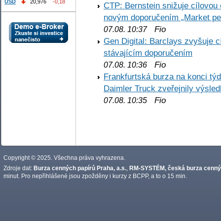
USD
20,976
-0,18
CTP: Bernstein snižuje cílovo
novým doporučením „Market pe
Fio
07.08. 10:37
Gen Digital: Barclays zvyšuje
stávajícím doporučením
Fio
07.08. 10:36
Frankfurtská burza na konci týd
Daimler Truck zveřejnily výsle
Fio
07.08. 10:35
Copyright © 2025. Všechna práva vyhrazena.
Zdroje dat:
Burza cenných papírů Praha, a.s.
,
RM-SYSTÉM, česká burza cennýc
minut. Pro nepřihlášené jsou zpožděny i kurzy z BCPP, a to o 15 min.