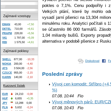
pokles o 7,1%. Cenu podpořily i z
Velkých plání, které by mohlo odd
Zajímavé vzestupy
vysadí jarní pšenici na 13,304 milio
minulému roku. Analytici počítali s
EMAN
43,00
+7,50
se účastnilo 86 000 farmářů. Záso
DETEL
710,00
+6,61
PRAPM
228,00
+5,56
1,04 miliardy bušlů. Exporty propadl
VIG
1 797,00
+5,09
alternativa v podobě pšenice z Ruska
RBI
1 575,50
+4,61
Zajímavé poklesy
SHELL
877,00
-10,33
Diskutovat
F
NOKIA
200,00
-4,40
ATS
3 504,00
-2,56
CZGCE
955,00
-2,15
Poslední zprávy
KARIN
140,00
-2,10
Vývoj cen komodit: Stříbro (+4,
Kurzovní lístek
%)
EUR
24,210
-0,08
Fio
07.08. 10:44
HUF
6,655
+0,35
Vývoj měnových párů: EUR/CZ
JPY
13,288
0,00
Fio
PLN
5,632
-0,24
07.08. 10:43