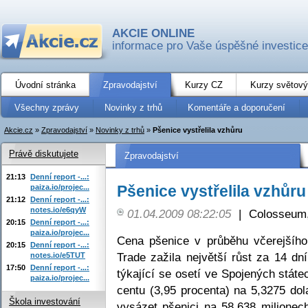
AKCIE ONLINE
informace pro Vaše úspěšné investice
Úvodní stránka
Zpravodajství
Kurzy CZ
Kurzy světový
Všechny zprávy
Novinky z trhů
Komentáře a doporučení
Akcie.cz
»
Zpravodajství
»
Novinky z trhů
»
Pšenice vystřelila vzhůru
Právě diskutujete
Zpravodajství
21:13
Denní report -...:
Pšenice vystřelila vzhůru
paiza.io/projec...
21:12
Denní report -...:
notes.io/e6qyW
01.04.2009 08:22:05
|
Colosseum,
20:15
Denní report -...:
paiza.io/projec...
Cena pšenice v průběhu včerejšíh
20:15
Denní report -...:
Trade zažila největší růst za 14 dní
notes.io/e5TUT
17:50
Denní report -...:
týkající se osetí ve Spojených státe
paiza.io/projec...
centu (3,95 procenta) na 5,3275 dola
Škola investování
vysázet pšenici na 58,638 milionec