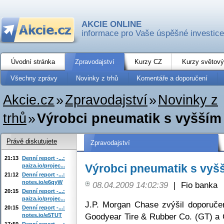
AKCIE ONLINE
informace pro Vaše úspěšné investice
Úvodní stránka
Zpravodajství
Kurzy CZ
Kurzy světový
Všechny zprávy
Novinky z trhů
Komentáře a doporučení
Akcie.cz
»
Zpravodajství
»
Novinky z
trhů
»
Výrobci pneumatik s vyšší
Právě diskutujete
Zpravodajství
21:13
Denní report -...:
Výrobci pneumatik s vyš
paiza.io/projec...
21:12
Denní report -...:
notes.io/e6qyW
08.04.2009 14:02:39
|
Fio banka
20:15
Denní report -...:
paiza.io/projec...
J.P. Morgan Chase zvýšil doporuče
20:15
Denní report -...:
Goodyear Tire & Rubber Co. (GT) a 
notes.io/e5TUT
17:50
Denní report -...: