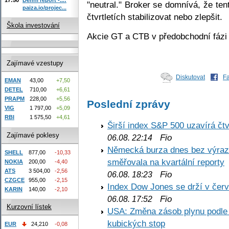
"neutral." Broker se domnívá, že ten
paiza.io/projec...
čtvrtletích stabilizovat nebo zlepšit.
Škola investování
Akcie GT a CTB v předobchodní fázi 
Zajímavé vzestupy
Diskutovat
F
EMAN
43,00
+7,50
DETEL
710,00
+6,61
PRAPM
228,00
+5,56
Poslední zprávy
VIG
1 797,00
+5,09
RBI
1 575,50
+4,61
Širší index S&P 500 uzavírá čt
Zajímavé poklesy
Fio
06.08. 22:14
Německá burza dnes bez výrazn
SHELL
877,00
-10,33
směřovala na kvartální reporty
NOKIA
200,00
-4,40
ATS
3 504,00
-2,56
Fio
06.08. 18:23
CZGCE
955,00
-2,15
Index Dow Jones se drží v čer
KARIN
140,00
-2,10
Fio
06.08. 17:52
Kurzovní lístek
USA: Změna zásob plynu podle E
kubických stop
EUR
24,210
-0,08