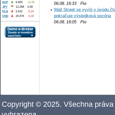
HUF
6,655
+0,35
Fio
06.08. 16:33
JPY
13,288
0,00
Wall Street se vyvíji v úvodu 
PLN
5,632
-0,24
pokračuje výsledková sezóna
USD
20,976
-0,18
Fio
06.08. 16:05
Copyright © 2025. Všechna práva
vyhrazena.