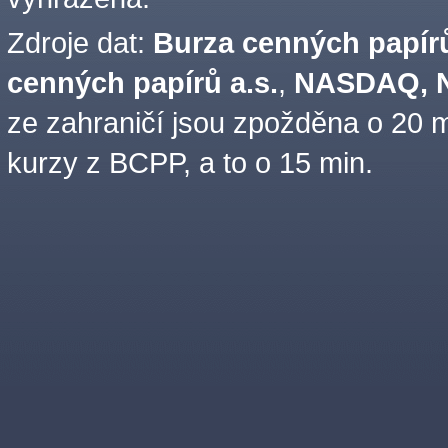
Zdroje dat:
Burza cenných papírů
cenných papírů a.s.
,
NASDAQ, N
ze zahraničí jsou zpožděna o 20 m
kurzy z BCPP, a to o 15 min.