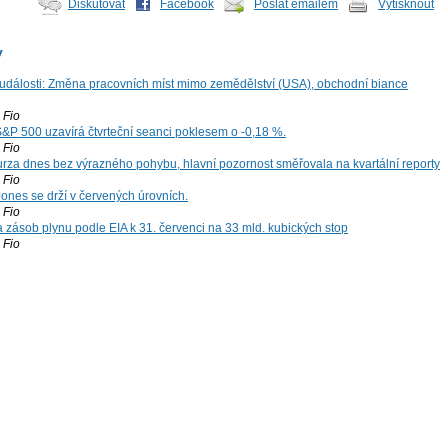
Diskutovat
Facebook
Poslat emailem
Vytisknout
y
dálosti: Změna pracovních míst mimo zemědělství (USA), obchodní biance
Fio
S&P 500 uzavírá čtvrteční seanci poklesem o -0,18 %.
Fio
za dnes bez výrazného pohybu, hlavní pozornost směřovala na kvartální reporty
Fio
ones se drží v červených úrovních.
Fio
zásob plynu podle EIA k 31. červenci na 33 mld. kubických stop
Fio