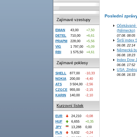
Poslední zpráv
Zajímavé vzestupy
Očekávané u
EMAN
43,00
+7,50
(Německo)
DETEL
710,00
+6,61
07.08. 08:05
Širší index 
PRAPM
228,00
+5,56
06.08. 22:14
VIG
1 797,00
+5,09
Německá bur
RBI
1 575,50
+4,61
06.08. 18:23
Index Dow J
Zajímavé poklesy
06.08. 17:52
USA: Změna 
SHELL
877,00
-10,33
06.08. 16:33
NOKIA
200,00
-4,40
ATS
3 504,00
-2,56
CZGCE
955,00
-2,15
KARIN
140,00
-2,10
Kurzovní lístek
EUR
24,210
-0,08
HUF
6,655
+0,35
JPY
13,288
0,00
PLN
5,632
-0,24