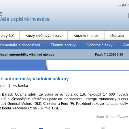
FIOFO
E
Vaše úspěšné investice
urzy CZ
Kurzy světových burz
Kurzovní lístek
Diskuse
Komentáře a doporučení
Firemní zprávy
Odborné články
An
poří automobilky vládními nákupy
Pátek 7.8.2026 8:28
í automobilky vládními nákupy
3:57
|
Fio banka
t Barack Obama sdělil, že vláda je ochotna do 1.6. nakoupit 17 600 nových
bilů s výkonnějším přeměnou paliv na mechanickou energii. Automobily budou
stí General Motors (GM), Chrysler a Ford (F). Prezident řekl, že na automobily
z fondu Recovery Act se 787 mld. USD.
Autor: Robert Flasza