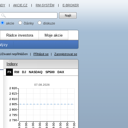
NDY
|
AKCIE.CZ
|
RM-SYSTÉM
|
E-BROKER
akcie
články
diskuze
Rádce investora
Moje akcie
alýzy
Uživatel nepřihlášen
|
Přihlásit se
|
Zaregistrovat se
Indexy
PX
RM
DJ
NASDAQ
SP500
DAX
07.08.2026