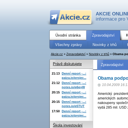
AKCIE ONLIN
informace pro 
Úvodní stránka
Zpravodajství
K
Všechny zprávy
Novinky z trhů
Akcie.cz
»
Zpravodajství
»
Novinky z trhů
»
Obama pod
Právě diskutujete
Zpravodajství
21:13
Denní report -...:
Obama podpoř
paiza.io/projec...
21:12
Denní report -...:
10.04.2009 16:1
notes.io/e6qyW
20:15
Denní report -...:
Americký preziden
paiza.io/projec...
amerických automo
20:15
Denní report -...:
nakoupeny společno
notes.io/e5TUT
vydá 285 mil. USD 
17:50
Denní report -...:
paiza.io/projec...
Škola investování