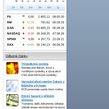
1d
5d
1m
3m
6m
1y
PX
0,00
2 805,12
08:00:30
RM
+2,78
781,62
06.08.26
DJIA
-0,85
53 885,10
06.08.26
NASDAQ
-0,06
26 348,35
07.08.26
SP500
0,00
4 357,73
22.09.21
DAX
+0,05
26 140,13
06.08.26
Odborné články
Výsledková sezóna
Nasdaq pod tlakem, luxus s
rozdílnými výsledky a vývoj akcií
CSG před klíčovými výsledky
Varování před ropným šokem z
Blízkého východu
ECB ponechala sazby beze změny
Etický hazard v přímém
přenosu
Trumpovy další dokumenty odhalují
zběsilé tempo obchodování na burze