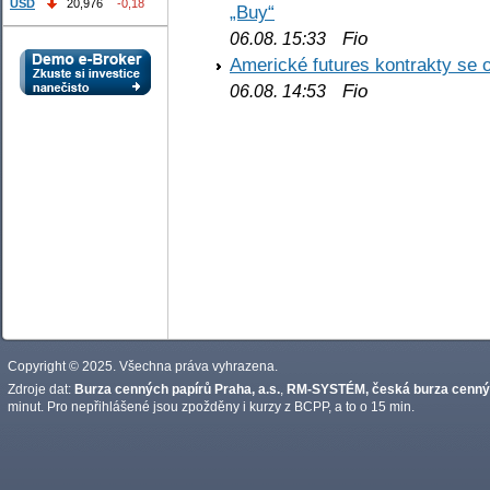
USD
20,976
-0,18
„Buy“
Fio
06.08. 15:33
Americké futures kontrakty se 
Fio
06.08. 14:53
Copyright © 2025. Všechna práva vyhrazena.
Zdroje dat:
Burza cenných papírů Praha, a.s.
,
RM-SYSTÉM, česká burza cennýc
minut. Pro nepřihlášené jsou zpožděny i kurzy z BCPP, a to o 15 min.