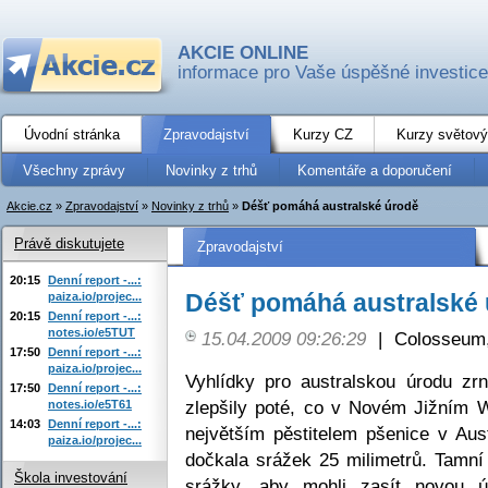
AKCIE ONLINE
informace pro Vaše úspěšné investice
Úvodní stránka
Zpravodajství
Kurzy CZ
Kurzy světový
Všechny zprávy
Novinky z trhů
Komentáře a doporučení
Akcie.cz
»
Zpravodajství
»
Novinky z trhů
»
Déšť pomáhá australské úrodě
Právě diskutujete
Zpravodajství
20:15
Denní report -...:
Déšť pomáhá australské
paiza.io/projec...
20:15
Denní report -...:
notes.io/e5TUT
15.04.2009 09:26:29
|
Colosseum,
17:50
Denní report -...:
paiza.io/projec...
Vyhlídky pro australskou úrodu zr
17:50
Denní report -...:
zlepšily poté, co v Novém Jižním W
notes.io/e5T61
14:03
Denní report -...:
největším pěstitelem pšenice v Aus
paiza.io/projec...
dočkala srážek 25 milimetrů. Tamní
Škola investování
srážky, aby mohli zasít novou úr