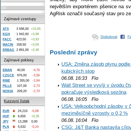
největším exportérem pšenice na sv
AgRisk označil současný stav pro ze
Zajímavé vzestupy
ATS
3 596,00
+15,85
KGH
1 942,60
+3,98
Diskutovat
F
FACC
423,50
+3,93
MACIN
158,50
+3,59
ERBAG
2 891,00
+2,48
Poslední zprávy
Zajímavé poklesy
USA: Změna zásob plynu podle E
EMAN
40,00
-4,76
kubických stop
CZGCE
976,00
-3,56
Fio
06.08. 16:33
RWE
1 355,00
-2,84
Wall Street se vyvíji v úvodu 
PILLE
107,00
-2,73
NOKIA
209,20
-2,70
pokračuje výsledková sezóna
Fio
06.08. 16:05
Kurzovní lístek
USA: Velkoobchodní zásoby v č
EUR
24,210
-0,08
meziměsíčně vzrostly o 0,2 %
HUF
6,655
+0,35
Fio
06.08. 16:04
JPY
13,288
0,00
CSG: J&T Banka nastavila cílo
PLN
5,632
-0,24