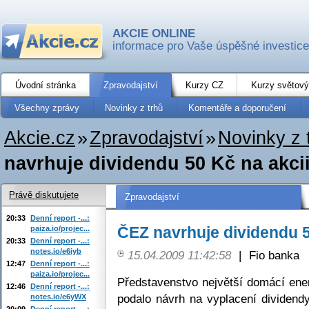
AKCIE ONLINE
informace pro Vaše úspěšné investice
Úvodní stránka
Zpravodajství
Kurzy CZ
Kurzy světový
Všechny zprávy
Novinky z trhů
Komentáře a doporučení
Akcie.cz
»
Zpravodajství
»
Novinky z 
navrhuje dividendu 50 Kč na akci
Právě diskutujete
Zpravodajství
20:33
Denní report -...:
ČEZ navrhuje dividendu 5
paiza.io/projec...
20:33
Denní report -...:
notes.io/e6iyb
15.04.2009 11:42:58
|
Fio banka
12:47
Denní report -...:
paiza.io/projec...
Představenstvo největší domácí en
12:46
Denní report -...:
podalo návrh na vyplacení dividend
notes.io/e6yWX
20:09
Denní report -...: