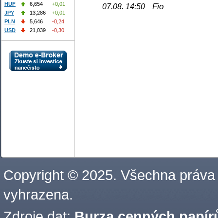
HUF
6,654
+0,01
Fio
07.08. 14:50
JPY
13,286
+0,01
PLN
5,646
-0,24
USD
21,039
-0,30
Copyright © 2025. Všechna práva
vyhrazena.
Zdroje dat:
Burza cenných papírů