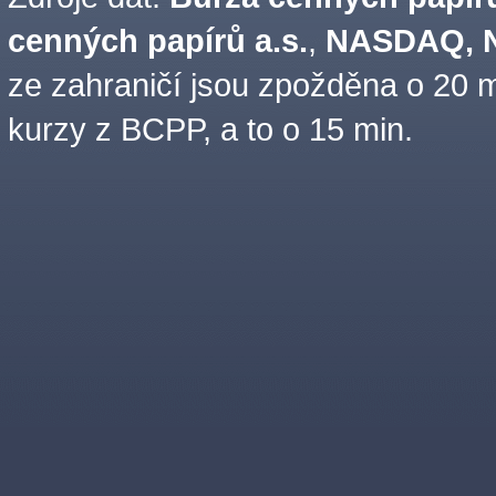
cenných papírů a.s.
,
NASDAQ, N
ze zahraničí jsou zpožděna o 20 m
kurzy z BCPP, a to o 15 min.