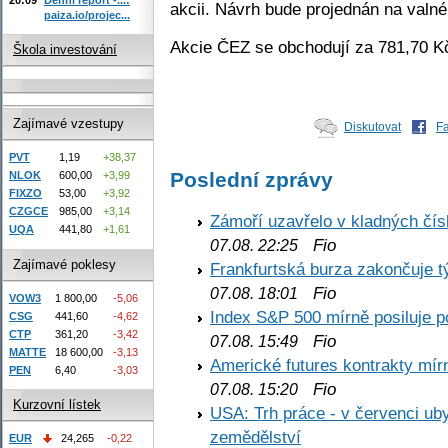
akcii. Návrh bude projednán na valné
paiza.io/projec...
Akcie ČEZ se obchodují za 781,70 Kč
Škola investování
Zajímavé vzestupy
Diskutovat
F
PVT
1,19
+38,37
Poslední zprávy
NLOK
600,00
+3,99
FIXZO
53,00
+3,92
CZGCE
985,00
+3,14
Zámoří uzavřelo v kladných č
UQA
441,80
+1,61
Fio
07.08. 22:25
Zajímavé poklesy
Frankfurtská burza zakončuje 
Fio
07.08. 18:01
VOW3
1 800,00
-5,06
Index S&P 500 mírně posiluje p
CSG
441,60
-4,62
CTP
361,20
-3,42
Fio
07.08. 15:49
MATTE
18 600,00
-3,13
Americké futures kontrakty mírn
PEN
6,40
-3,03
Fio
07.08. 15:20
Kurzovní lístek
USA: Trh práce - v červenci ub
zemědělství
EUR
24,265
-0,22