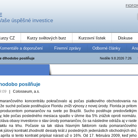
FIOFO
E
Vaše úspěšné investice
urzy CZ
Kurzy světových burz
Kurzovní lístek
Diskuse
Komentáře a doporučení
Firemní zprávy
Odborné články
An
e dlhodobo posilňuje
Neděle 9.8.2026 7:26
lhodobo posilňuje
9:09
|
Colosseum, a.s.
marančového koncentrátu pokračovalo aj počas piatkového obchodovania na
 že suché počasie postihujúce Floridu zníži výnosy z novej úrody. Florida je pritom
producentom pomarančov na svete po Brazílii. Sucho postihuje predovšetkým
idy, kde počas posledného mesiaca spadlo v úhrne iba 5% zrážok oproti normálu.
láva obavy investorov o stav úrody pomarančov, čo sa následne odráža aj v raste
raktu na trhu. Počasie sa tak stáva hlavným faktorom rastu pomarančového
ok júlový kontrakt zhodnotil desiaty krát z posledných jedenástich obchodných dní,
apríla si tento kontrakt pripísal nárast už o 16%. Od 17. februára 2009, keď jeho