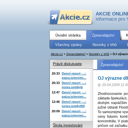
AKCIE ONLIN
informace pro 
Úvodní stránka
Zpravodajství
K
Všechny zprávy
Novinky z trhů
Akcie.cz
»
Zpravodajství
»
Novinky z trhů
»
OJ výrazn
Právě diskutujete
Zpravodajství
20:33
Denní report -...:
OJ výrazne d
paiza.io/projec...
20:33
Denní report -...:
20.04.2009 11:4
notes.io/e6iyb
12:47
Denní report -...:
Zhodnocovanie po
paiza.io/projec...
základe špekulácii,
12:46
Denní report -...:
druhým najväčším 
notes.io/e6yWX
južné oblasti Flor
20:09
Denní report -...:
To samozrejme vyvo
paiza.io/projec...
ceny futures kont
koncentrátu. V piat
Škola investování
pričom od začiatku 