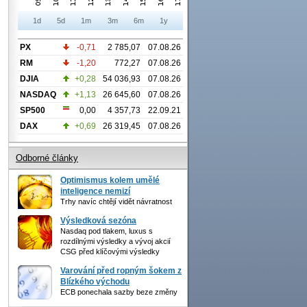
1d
5d
1m
3m
6m
1y
PX
-0,71
2 785,07
07.08.26
RM
-1,20
772,27
07.08.26
DJIA
+0,28
54 036,93
07.08.26
NASDAQ
+1,13
26 645,60
07.08.26
SP500
0,00
4 357,73
22.09.21
DAX
+0,69
26 319,45
07.08.26
Odborné články
Optimismus kolem umělé
inteligence nemizí
Trhy navíc chtějí vidět návratnost
Výsledková sezóna
Nasdaq pod tlakem, luxus s
rozdílnými výsledky a vývoj akcií
CSG před klíčovými výsledky
Varování před ropným šokem z
Blízkého východu
ECB ponechala sazby beze změny