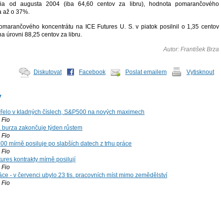
šia od augusta 2004 (iba 64,60 centov za libru), hodnota pomarančového
a až o 37%.
omarančového koncentrátu na ICE Futures U. S. v piatok posilnil o 1,35 centov
na úrovni 88,25 centov za libru.
Autor: František Brza
Diskutovat
Facebook
Poslat emailem
Vytisknout
y
řelo v kladných číslech, S&P500 na nových maximech
Fio
á burza zakončuje týden růstem
Fio
00 mírně posiluje po slabších datech z trhu práce
Fio
ures kontrakty mírně posilují
Fio
ce - v červenci ubylo 23 tis. pracovních míst mimo zemědělství
Fio