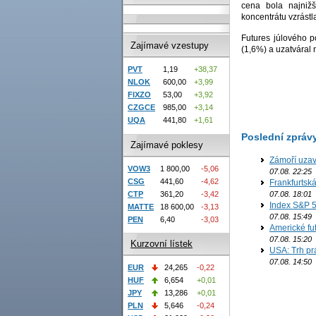
cena bola najniž
koncentrátu vzrástl
Futures júlového p
Zajímavé vzestupy
(1,6%) a uzatváral 
PVT
1,19
+38,37
NLOK
600,00
+3,99
FIXZO
53,00
+3,92
CZGCE
985,00
+3,14
UQA
441,80
+1,61
Poslední zpráv
Zajímavé poklesy
Zámoří uzav
VOW3
1 800,00
-5,06
07.08. 22:25
CSG
441,60
-4,62
Frankfurtsk
07.08. 18:01
CTP
361,20
-3,42
Index S&P 5
MATTE
18 600,00
-3,13
07.08. 15:49
PEN
6,40
-3,03
Americké fut
07.08. 15:20
Kurzovní lístek
USA: Trh prá
07.08. 14:50
EUR
24,265
-0,22
HUF
6,654
+0,01
JPY
13,286
+0,01
PLN
5,646
-0,24