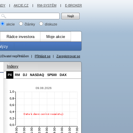
NDY
|
AKCIE.CZ
|
RM-SYSTÉM
|
E-BROKER
akcie
články
diskuze
Rádce investora
Moje akcie
alýzy
Uživatel nepřihlášen
|
Přihlásit se
|
Zaregistrovat se
Indexy
PX
RM
DJ
NASDAQ
SP500
DAX
09.08.2026