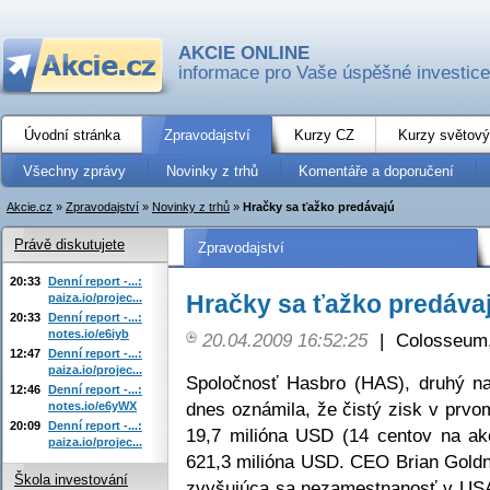
AKCIE ONLINE
informace pro Vaše úspěšné investice
Úvodní stránka
Zpravodajství
Kurzy CZ
Kurzy světový
Všechny zprávy
Novinky z trhů
Komentáře a doporučení
Akcie.cz
»
Zpravodajství
»
Novinky z trhů
»
Hračky sa ťažko predávajú
Právě diskutujete
Zpravodajství
20:33
Denní report -...:
Hračky sa ťažko predáva
paiza.io/projec...
20:33
Denní report -...:
notes.io/e6iyb
20.04.2009 16:52:25
|
Colosseum,
12:47
Denní report -...:
paiza.io/projec...
Spoločnosť Hasbro (HAS), druhý na
12:46
Denní report -...:
dnes oznámila, že čistý zisk v prvo
notes.io/e6yWX
20:09
Denní report -...:
19,7 milióna USD (14 centov na akc
paiza.io/projec...
621,3 milióna USD. CEO Brian Goldn
Škola investování
zvyšujúca sa nezamestnanosť v USA 