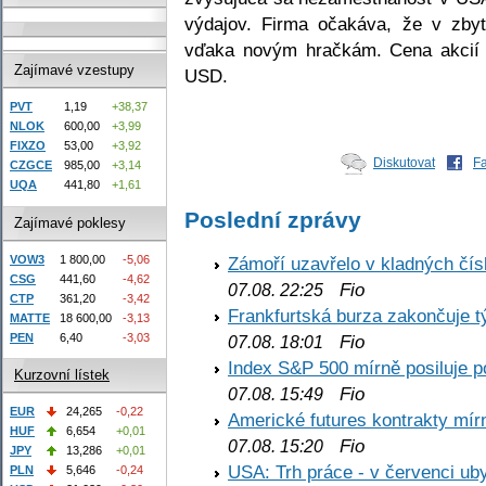
výdajov. Firma očakáva, že v zbyt
vďaka novým hračkám. Cena akcií 
Zajímavé vzestupy
USD.
PVT
1,19
+38,37
NLOK
600,00
+3,99
FIXZO
53,00
+3,92
Diskutovat
F
CZGCE
985,00
+3,14
UQA
441,80
+1,61
Poslední zprávy
Zajímavé poklesy
VOW3
1 800,00
-5,06
Zámoří uzavřelo v kladných č
CSG
441,60
-4,62
Fio
07.08. 22:25
CTP
361,20
-3,42
Frankfurtská burza zakončuje 
MATTE
18 600,00
-3,13
PEN
6,40
-3,03
Fio
07.08. 18:01
Index S&P 500 mírně posiluje p
Kurzovní lístek
Fio
07.08. 15:49
EUR
24,265
-0,22
Americké futures kontrakty mírn
HUF
6,654
+0,01
Fio
07.08. 15:20
JPY
13,286
+0,01
USA: Trh práce - v červenci ub
PLN
5,646
-0,24