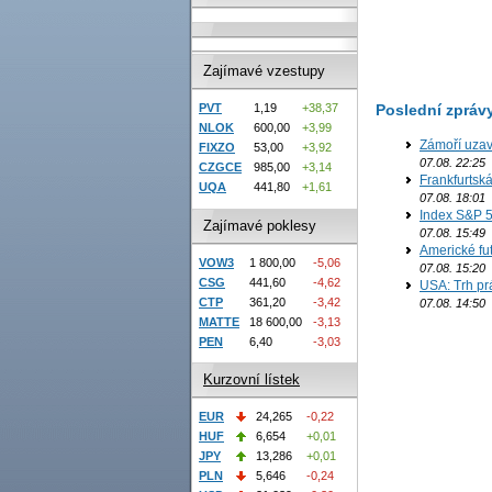
Zajímavé vzestupy
Poslední zpráv
PVT
1,19
+38,37
NLOK
600,00
+3,99
Zámoří uzav
FIXZO
53,00
+3,92
07.08. 22:25
CZGCE
985,00
+3,14
Frankfurtsk
UQA
441,80
+1,61
07.08. 18:01
Index S&P 5
Zajímavé poklesy
07.08. 15:49
Americké fut
VOW3
1 800,00
-5,06
07.08. 15:20
CSG
441,60
-4,62
USA: Trh prá
CTP
361,20
-3,42
07.08. 14:50
MATTE
18 600,00
-3,13
PEN
6,40
-3,03
Kurzovní lístek
EUR
24,265
-0,22
HUF
6,654
+0,01
JPY
13,286
+0,01
PLN
5,646
-0,24