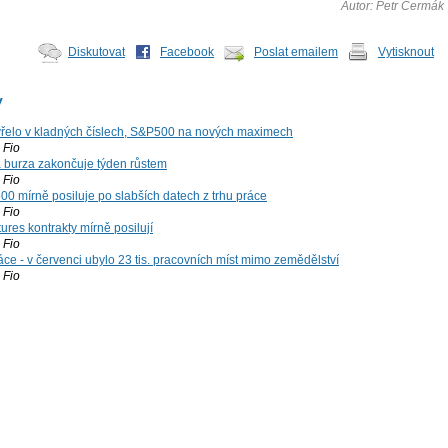
Autor: Petr Čermák
Diskutovat
Facebook
Poslat emailem
Vytisknout
y
řelo v kladných číslech, S&P500 na nových maximech
Fio
á burza zakončuje týden růstem
Fio
00 mírně posiluje po slabších datech z trhu práce
Fio
ures kontrakty mírně posilují
Fio
ce - v červenci ubylo 23 tis. pracovních míst mimo zemědělství
Fio