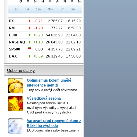
1d
5d
1m
3m
6m
1y
PX
-0,71
2 785,07
16:15:29
RM
-1,20
772,27
16:58:30
DJIA
+0,28
54 036,93
22:04:00
NASDAQ
+1,13
26 645,60
22:02:18
SP500
0,00
4 357,73
22.09.21
DAX
+0,69
26 319,45
17:50:00
Odborné články
Optimismus kolem umělé
inteligence nemizí
Trhy navíc chtějí vidět návratnost
Výsledková sezóna
Nasdaq pod tlakem, luxus s
rozdílnými výsledky a vývoj akcií
CSG před klíčovými výsledky
Varování před ropným šokem z
Blízkého východu
ECB ponechala sazby beze změny