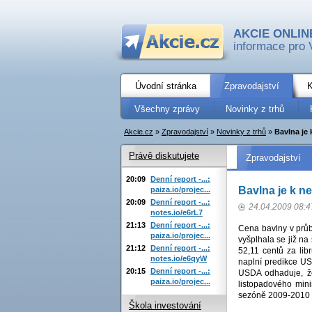
AKCIE ONLIN
informace pro 
Úvodní stránka
Zpravodajství
K
Všechny zprávy
Novinky z trhů
Akcie.cz
»
Zpravodajství
»
Novinky z trhů
»
Bavlna je 
Právě diskutujete
Zpravodajství
20:09
Denní report -...:
Bavlna je k n
paiza.io/projec...
20:09
Denní report -...:
24.04.2009 08:4
notes.io/e6rL7
21:13
Denní report -...:
Cena bavlny v průb
paiza.io/projec...
vyšplhala se již na
21:12
Denní report -...:
52,11 centů za libr
notes.io/e6qyW
naplní predikce US
20:15
Denní report -...:
USDA odhaduje, že
paiza.io/projec...
listopadového mini
sezóně 2009-2010 mo
Škola investování