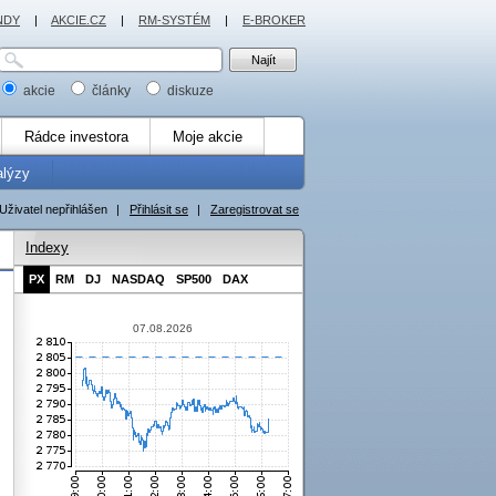
NDY
|
AKCIE.CZ
|
RM-SYSTÉM
|
E-BROKER
akcie
články
diskuze
Rádce investora
Moje akcie
alýzy
Uživatel nepřihlášen
|
Přihlásit se
|
Zaregistrovat se
Indexy
PX
RM
DJ
NASDAQ
SP500
DAX
07.08.2026