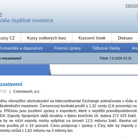
FIOFO
E
Vaše úspěšné investice
urzy CZ
Kurzy světových burz
Kurzovní lístek
Diskuse
Komentáře a doporučení
Firemní zprávy
Odborné články
An
k nezastavení
Pátek 7.8.2026 23:31
ezastavení
7:01
|
Colosseum, a.s.
ěhu včerejšího obchodování na Intercontinental Exchange pokračovala v růstu a
 šestiměsíční maximum. Červencový kontrakt posílil o 1,32 centu (2,6 procenta) na
u. Příčinou jsou pozitivní zprávy o exportech, které s největší pravděpodobností
DA. Exporty Spojených států dosáhly v týdnu končícím 16. dubna 272 425 žoků.
 by se roční exporty mohly vyšplhat na úroveň 12,5 milionu žoků. Bavlna od
ma posílila již o 33 procent. Cenu podporují i zprávy z Číny, kde by importy v
hly vzrůst z 1,62 milionu na 3 miliony tun.