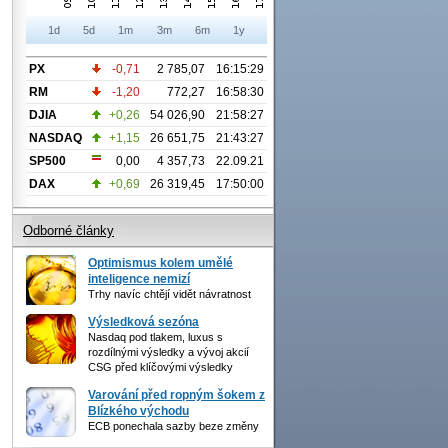
1d
5d
1m
3m
6m
1y
PX
-0,71
2 785,07
16:15:29
RM
-1,20
772,27
16:58:30
DJIA
+0,26
54 026,90
21:58:27
NASDAQ
+1,15
26 651,75
21:43:27
SP500
0,00
4 357,73
22.09.21
DAX
+0,69
26 319,45
17:50:00
Odborné články
Optimismus kolem umělé
inteligence nemizí
Trhy navíc chtějí vidět návratnost
Výsledková sezóna
Nasdaq pod tlakem, luxus s
rozdílnými výsledky a vývoj akcií
CSG před klíčovými výsledky
Varování před ropným šokem z
Blízkého východu
ECB ponechala sazby beze změny