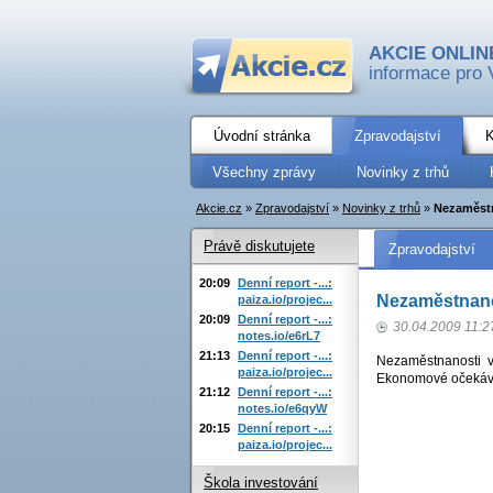
AKCIE ONLIN
informace pro 
Úvodní stránka
Zpravodajství
K
Všechny zprávy
Novinky z trhů
Akcie.cz
»
Zpravodajství
»
Novinky z trhů
»
Nezaměstn
Právě diskutujete
Zpravodajství
20:09
Denní report -...:
Nezaměstnano
paiza.io/projec...
20:09
Denní report -...:
30.04.2009 11:2
notes.io/e6rL7
21:13
Denní report -...:
Nezaměstnanosti v
paiza.io/projec...
Ekonomové očekáva
21:12
Denní report -...:
notes.io/e6qyW
20:15
Denní report -...:
paiza.io/projec...
Škola investování