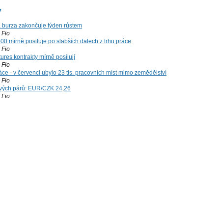
y
á burza zakončuje týden růstem
Fio
00 mírně posiluje po slabších datech z trhu práce
Fio
ures kontrakty mírně posilují
Fio
ce - v červenci ubylo 23 tis. pracovních míst mimo zemědělství
Fio
vých párů: EUR/CZK 24,26
Fio