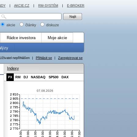
NDY
|
AKCIE.CZ
|
RM-SYSTÉM
|
E-BROKER
akcie
články
diskuze
Rádce investora
Moje akcie
alýzy
Uživatel nepřihlášen
|
Přihlásit se
|
Zaregistrovat se
Indexy
PX
RM
DJ
NASDAQ
SP500
DAX
07.08.2026