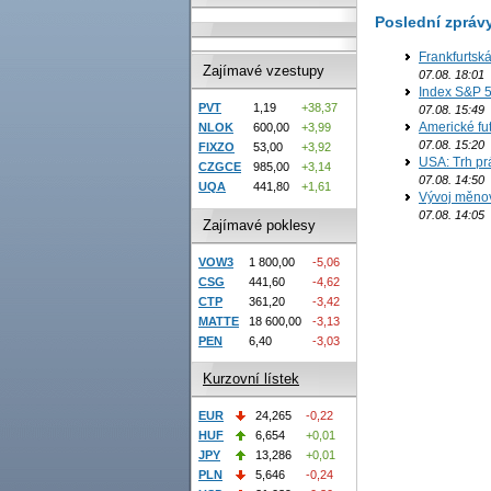
Poslední zpráv
Frankfurtsk
Zajímavé vzestupy
07.08. 18:01
Index S&P 5
PVT
1,19
+38,37
07.08. 15:49
Americké fut
NLOK
600,00
+3,99
07.08. 15:20
FIXZO
53,00
+3,92
USA: Trh prá
CZGCE
985,00
+3,14
07.08. 14:50
UQA
441,80
+1,61
Vývoj měno
07.08. 14:05
Zajímavé poklesy
VOW3
1 800,00
-5,06
CSG
441,60
-4,62
CTP
361,20
-3,42
MATTE
18 600,00
-3,13
PEN
6,40
-3,03
Kurzovní lístek
EUR
24,265
-0,22
HUF
6,654
+0,01
JPY
13,286
+0,01
PLN
5,646
-0,24