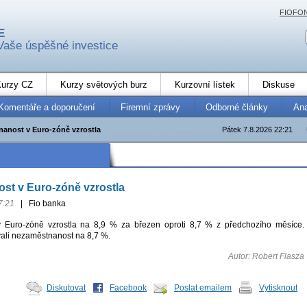
FIOFO
E
Vaše úspěšné investice
urzy CZ
Kurzy světových burz
Kurzovní lístek
Diskuse
Komentáře a doporučení
Firemní zprávy
Odborné články
An
anost v Euro-zóně vzrostla
Pátek 7.8.2026 22:21
st v Euro-zóně vzrostla
7:21
|
Fio banka
 Euro-zóně vzrostla na 8,9 % za březen oproti 8,7 % z předchozího měsíce.
li nezaměstnanost na 8,7 %.
Autor: Robert Flasza
Diskutovat
Facebook
Poslat emailem
Vytisknout