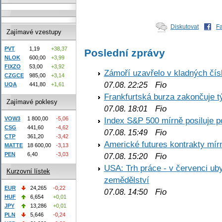
Diskutovat
F
Zajímavé vzestupy
PVT
1,19
+38,37
Poslední zprávy
NLOK
600,00
+3,99
FIXZO
53,00
+3,92
Zámoří uzavřelo v kladných č
CZGCE
985,00
+3,14
Fio
07.08. 22:25
UQA
441,80
+1,61
Frankfurtská burza zakončuje 
Zajímavé poklesy
Fio
07.08. 18:01
VOW3
1 800,00
-5,06
Index S&P 500 mírně posiluje p
CSG
441,60
-4,62
Fio
07.08. 15:49
CTP
361,20
-3,42
Americké futures kontrakty mírn
MATTE
18 600,00
-3,13
PEN
6,40
-3,03
Fio
07.08. 15:20
USA: Trh práce - v červenci ub
Kurzovní lístek
zemědělství
EUR
24,265
-0,22
Fio
07.08. 14:50
HUF
6,654
+0,01
JPY
13,286
+0,01
PLN
5,646
-0,24