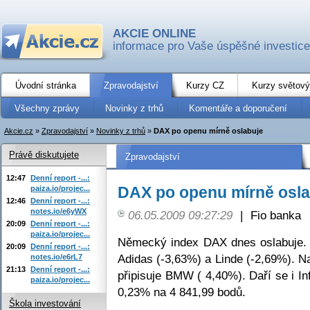
AKCIE ONLINE
informace pro Vaše úspěšné investice
Úvodní stránka
Zpravodajství
Kurzy CZ
Kurzy světový
Všechny zprávy
Novinky z trhů
Komentáře a doporučení
Akcie.cz
»
Zpravodajství
»
Novinky z trhů
»
DAX po openu mírně oslabuje
Právě diskutujete
Zpravodajství
12:47
Denní report -...:
DAX po openu mírně osla
paiza.io/projec...
12:46
Denní report -...:
notes.io/e6yWX
06.05.2009 09:27:29
|
Fio banka
20:09
Denní report -...:
paiza.io/projec...
Německý index DAX dnes oslabuje.
20:09
Denní report -...:
Adidas (-3,63%) a Linde (-2,69%). N
notes.io/e6rL7
21:13
Denní report -...:
připisuje BMW ( 4,40%). Daří se i I
paiza.io/projec...
0,23% na 4 841,99 bodů.
Škola investování