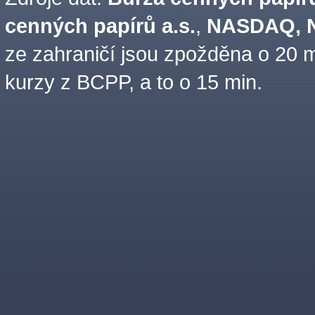
cenných papírů a.s.
,
NASDAQ, N
ze zahraničí jsou zpožděna o 20 m
kurzy z BCPP, a to o 15 min.