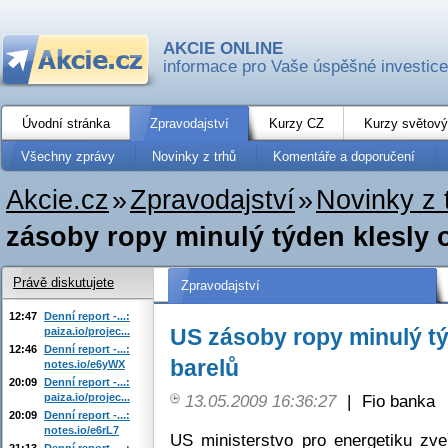
AKCIE ONLINE
informace pro Vaše úspěšné investice
Úvodní stránka
Zpravodajství
Kurzy CZ
Kurzy světový
Všechny zprávy
Novinky z trhů
Komentáře a doporučení
Akcie.cz
»
Zpravodajství
»
Novinky z 
zásoby ropy minulý týden klesly o
Právě diskutujete
Zpravodajství
12:47
Denní report -...:
US zásoby ropy minulý týd
paiza.io/projec...
12:46
Denní report -...:
barelů
notes.io/e6yWX
20:09
Denní report -...:
paiza.io/projec...
13.05.2009 16:36:27
|
Fio banka
20:09
Denní report -...:
notes.io/e6rL7
US ministerstvo pro energetiku zve
21:13
Denní report -...: