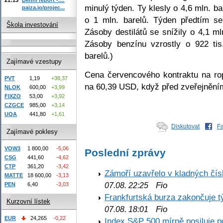
minulý týden. Ty klesly o 4,6 mln. b
paiza.io/projec...
o 1 mln. barelů. Týden předtím se
Škola investování
Zásoby destilátů se snížily o 4,1 m
Zásoby benzínu vzrostly o 922 tis
barelů.)
Zajímavé vzestupy
Cena červencového kontraktu na r
PVT
1,19
+38,37
na 60,39 USD, když před zveřejněním
NLOK
600,00
+3,99
FIXZO
53,00
+3,92
CZGCE
985,00
+3,14
UQA
441,80
+1,61
Diskutovat
F
Zajímavé poklesy
VOW3
1 800,00
-5,06
Poslední zprávy
CSG
441,60
-4,62
CTP
361,20
-3,42
Zámoří uzavřelo v kladných č
MATTE
18 600,00
-3,13
Fio
07.08. 22:25
PEN
6,40
-3,03
Frankfurtská burza zakončuje 
Kurzovní lístek
Fio
07.08. 18:01
EUR
24,265
-0,22
Index S&P 500 mírně posiluje p