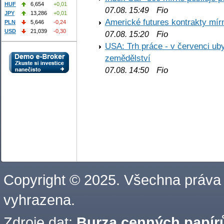
HUF
6,654
+0,01
Fio
07.08. 15:49
JPY
13,286
+0,01
Americké futures kontrakty mírn
PLN
5,646
-0,24
USD
21,039
-0,30
Fio
07.08. 15:20
USA: Trh práce - v červenci ub
zemědělství
Fio
07.08. 14:50
Copyright © 2025. Všechna práva
vyhrazena.
Zdroje dat:
Burza cenných papírů