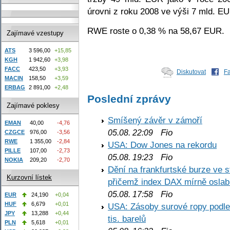
úrovni z roku 2008 ve výši 7 mld. E
RWE roste o 0,38 % na 58,67 EUR.
Zajímavé vzestupy
ATS
3 596,00
+15,85
KGH
1 942,60
+3,98
FACC
423,50
+3,93
Diskutovat
F
MACIN
158,50
+3,59
ERBAG
2 891,00
+2,48
Poslední zprávy
Zajímavé poklesy
Smíšený závěr v zámoří
EMAN
40,00
-4,76
Fio
05.08. 22:09
CZGCE
976,00
-3,56
RWE
1 355,00
-2,84
USA: Dow Jones na rekordu
PILLE
107,00
-2,73
Fio
05.08. 19:23
NOKIA
209,20
-2,70
Dění na frankfurtské burze ve s
Kurzovní lístek
přičemž index DAX mírně oslabi
Fio
05.08. 17:58
EUR
24,190
+0,04
HUF
6,679
+0,01
USA: Zásoby surové ropy podle 
JPY
13,288
+0,44
tis. barelů
PLN
5,618
+0,01