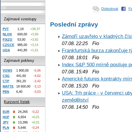
Diskutovat
F
Zajímavé vzestupy
Poslední zprávy
PVT
1,19
+38,37
NLOK
600,00
+3,99
Zámoří uzavřelo v kladných č
FIXZO
53,00
+3,92
Fio
07.08. 22:25
CZGCE
985,00
+3,14
Frankfurtská burza zakončuje 
UQA
441,80
+1,61
Fio
07.08. 18:01
Zajímavé poklesy
Index S&P 500 mírně posiluje p
VOW3
1 800,00
-5,06
Fio
07.08. 15:49
CSG
441,60
-4,62
Americké futures kontrakty mírn
CTP
361,20
-3,42
Fio
07.08. 15:20
MATTE
18 600,00
-3,13
PEN
6,40
-3,03
USA: Trh práce - v červenci ub
zemědělství
Kurzovní lístek
Fio
07.08. 14:50
EUR
24,265
-0,22
HUF
6,654
+0,01
JPY
13,286
+0,01
PLN
5,646
-0,24