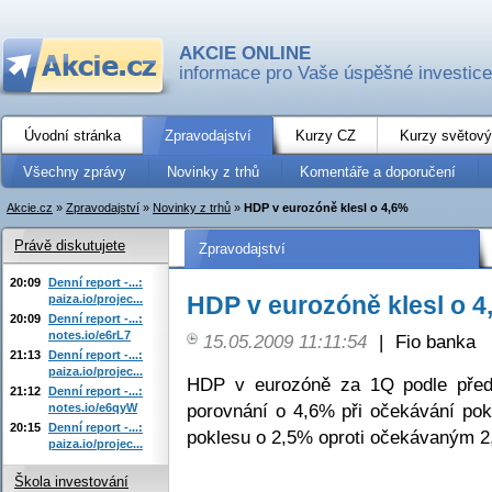
AKCIE ONLINE
informace pro Vaše úspěšné investice
Úvodní stránka
Zpravodajství
Kurzy CZ
Kurzy světový
Všechny zprávy
Novinky z trhů
Komentáře a doporučení
Akcie.cz
»
Zpravodajství
»
Novinky z trhů
»
HDP v eurozóně klesl o 4,6%
Právě diskutujete
Zpravodajství
20:09
Denní report -...:
HDP v eurozóně klesl o 4
paiza.io/projec...
20:09
Denní report -...:
notes.io/e6rL7
15.05.2009 11:11:54
|
Fio banka
21:13
Denní report -...:
paiza.io/projec...
HDP v eurozóně za 1Q podle před
21:12
Denní report -...:
porovnání o 4,6% při očekávání pok
notes.io/e6qyW
20:15
Denní report -...:
poklesu o 2,5% oproti očekávaným 2
paiza.io/projec...
Škola investování