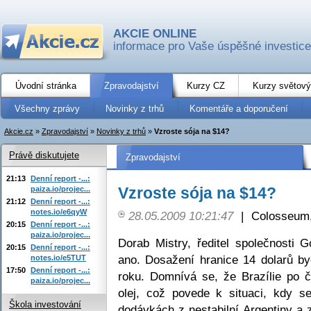
AKCIE ONLINE
informace pro Vaše úspěšné investice
Úvodní stránka
Zpravodajství
Kurzy CZ
Kurzy světový
Všechny zprávy
Novinky z trhů
Komentáře a doporučení
Akcie.cz
»
Zpravodajství
»
Novinky z trhů
»
Vzroste sója na $14?
Právě diskutujete
Zpravodajství
21:13
Denní report -...:
Vzroste sója na $14?
paiza.io/projec...
21:12
Denní report -...:
notes.io/e6qyW
28.05.2009 10:21:47
|
Colosseum,
20:15
Denní report -...:
paiza.io/projec...
Dorab Mistry, ředitel společnosti G
20:15
Denní report -...:
ano. Dosažení hranice 14 dolarů by
notes.io/e5TUT
17:50
Denní report -...:
roku. Domnívá se, že Brazílie po č
paiza.io/projec...
olej, což povede k situaci, kdy s
Škola investování
dodávkách z nestabilní Argentiny a 