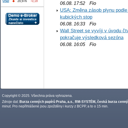
USD
20,976
-0,18
Fio
06.08. 17:52
USA: Změna zásob plynu podle E
kubických stop
Fio
06.08. 16:33
Wall Street se vyvíji v úvodu 
pokračuje výsledková sezóna
Fio
06.08. 16:05
Copyright © 2025. Všechna práva vyhrazena.
Zdroje dat:
Burza cenných papírů Praha, a.s.
,
RM-SYSTÉM, česká burza cennýc
minut. Pro nepřihlášené jsou zpožděny i kurzy z BCPP, a to o 15 min.