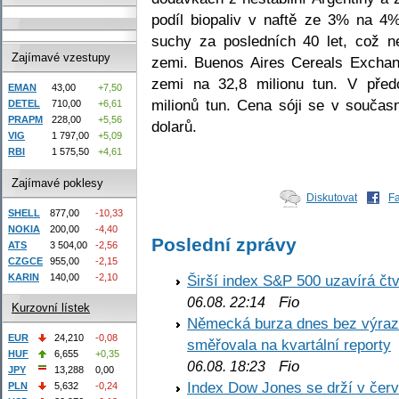
podíl biopaliv v naftě ze 3% na 4%
suchy za posledních 40 let, což ne
Zajímavé vzestupy
zemi. Buenos Aires Cereals Exchang
zemi na 32,8 milionu tun. V pře
EMAN
43,00
+7,50
milionů tun. Cena sóji se v součas
DETEL
710,00
+6,61
PRAPM
228,00
+5,56
dolarů.
VIG
1 797,00
+5,09
RBI
1 575,50
+4,61
Zajímavé poklesy
Diskutovat
F
SHELL
877,00
-10,33
NOKIA
200,00
-4,40
Poslední zprávy
ATS
3 504,00
-2,56
CZGCE
955,00
-2,15
KARIN
140,00
-2,10
Širší index S&P 500 uzavírá čt
Fio
06.08. 22:14
Kurzovní lístek
Německá burza dnes bez výrazn
EUR
24,210
-0,08
směřovala na kvartální reporty
HUF
6,655
+0,35
Fio
06.08. 18:23
JPY
13,288
0,00
Index Dow Jones se drží v čer
PLN
5,632
-0,24