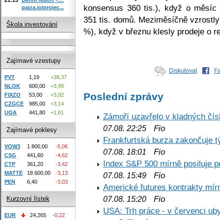
konsensus 360 tis.), když o měsíc
paiza.io/projec...
351 tis. domů. Meziměsíčně vzrostly
Škola investování
%), když v březnu klesly prodeje o 
Zajímavé vzestupy
Diskutovat
F
PVT
1,19
+38,37
NLOK
600,00
+3,99
Poslední zprávy
FIXZO
53,00
+3,92
CZGCE
985,00
+3,14
UQA
441,80
+1,61
Zámoří uzavřelo v kladných č
Fio
07.08. 22:25
Zajímavé poklesy
Frankfurtská burza zakončuje 
VOW3
1 800,00
-5,06
Fio
07.08. 18:01
CSG
441,60
-4,62
Index S&P 500 mírně posiluje p
CTP
361,20
-3,42
MATTE
18 600,00
-3,13
Fio
07.08. 15:49
PEN
6,40
-3,03
Americké futures kontrakty mírn
Fio
07.08. 15:20
Kurzovní lístek
USA: Trh práce - v červenci ub
EUR
24,265
-0,22