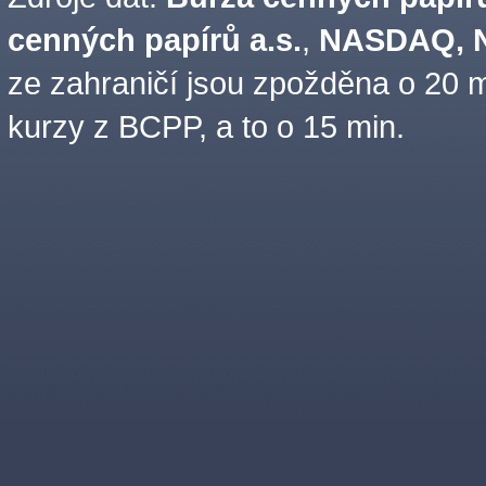
cenných papírů a.s.
,
NASDAQ, N
ze zahraničí jsou zpožděna o 20 m
kurzy z BCPP, a to o 15 min.