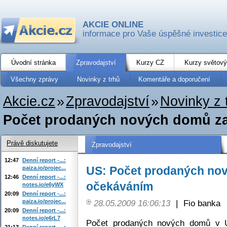
AKCIE ONLINE
informace pro Vaše úspěšné investice
Úvodní stránka
Zpravodajství
Kurzy CZ
Kurzy světový
Všechny zprávy
Novinky z trhů
Komentáře a doporučení
Akcie.cz
»
Zpravodajství
»
Novinky z 
Počet prodaných nových domů za
Právě diskutujete
Zpravodajství
12:47
Denní report -...:
US: Počet prodaných nov
paiza.io/projec...
12:46
Denní report -...:
očekáváním
notes.io/e6yWX
20:09
Denní report -...:
paiza.io/projec...
28.05.2009 16:06:13
|
Fio banka
20:09
Denní report -...:
notes.io/e6rL7
Počet prodaných nových domů v U
21:13
Denní report -...: