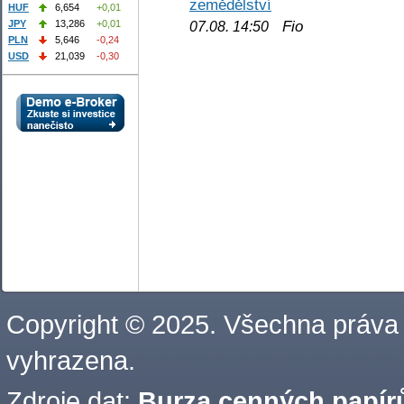
zemědělství
HUF
6,654
+0,01
Fio
JPY
13,286
+0,01
07.08. 14:50
PLN
5,646
-0,24
USD
21,039
-0,30
Copyright © 2025. Všechna práva
vyhrazena.
Zdroje dat:
Burza cenných papírů