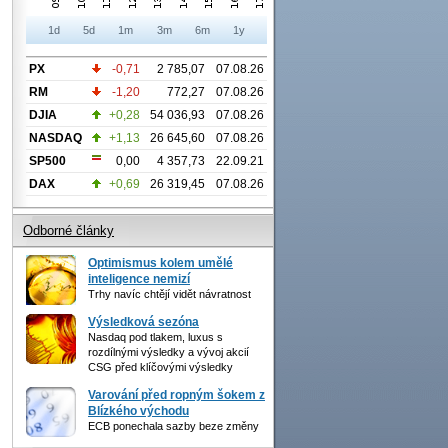
1d
5d
1m
3m
6m
1y
PX
-0,71
2 785,07
07.08.26
RM
-1,20
772,27
07.08.26
DJIA
+0,28
54 036,93
07.08.26
NASDAQ
+1,13
26 645,60
07.08.26
SP500
0,00
4 357,73
22.09.21
DAX
+0,69
26 319,45
07.08.26
Odborné články
Optimismus kolem umělé
inteligence nemizí
Trhy navíc chtějí vidět návratnost
Výsledková sezóna
Nasdaq pod tlakem, luxus s
rozdílnými výsledky a vývoj akcií
CSG před klíčovými výsledky
Varování před ropným šokem z
Blízkého východu
ECB ponechala sazby beze změny