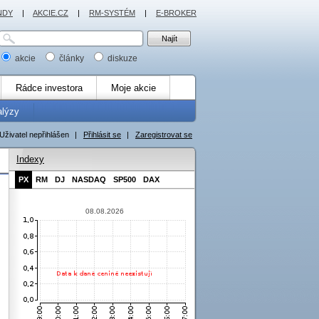
NDY
|
AKCIE.CZ
|
RM-SYSTÉM
|
E-BROKER
akcie
články
diskuze
Rádce investora
Moje akcie
alýzy
Uživatel nepřihlášen
|
Přihlásit se
|
Zaregistrovat se
Indexy
PX
RM
DJ
NASDAQ
SP500
DAX
08.08.2026