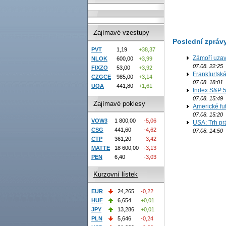
Zajímavé vzestupy
Poslední zpráv
PVT
1,19
+38,37
Zámoří uzav
NLOK
600,00
+3,99
07.08. 22:25
FIXZO
53,00
+3,92
Frankfurtsk
CZGCE
985,00
+3,14
07.08. 18:01
UQA
441,80
+1,61
Index S&P 5
07.08. 15:49
Zajímavé poklesy
Americké fut
07.08. 15:20
VOW3
1 800,00
-5,06
USA: Trh prá
CSG
441,60
-4,62
07.08. 14:50
CTP
361,20
-3,42
MATTE
18 600,00
-3,13
PEN
6,40
-3,03
Kurzovní lístek
EUR
24,265
-0,22
HUF
6,654
+0,01
JPY
13,286
+0,01
PLN
5,646
-0,24