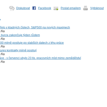
Diskutovat
Facebook
Poslat emailem
Vytisknout
y
řelo v kladných číslech, S&P500 na nových maximech
Fio
á burza zakončuje týden růstem
Fio
00 mírně posiluje po slabších datech z trhu práce
Fio
ures kontrakty mírně posilují
Fio
ce - v červenci ubylo 23 tis. pracovních míst mimo zemědělství
Fio