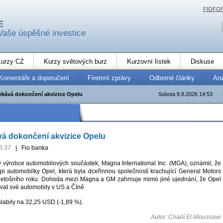
FIOFO
E
Vaše úspěšné investice
urzy CZ
Kurzy světových burz
Kurzovní lístek
Diskuse
Komentáře a doporučení
Firemní zprávy
Odborné články
An
kává dokončení akvizice Opelu
Sobota 8.8.2026 14:53
á dokončení akvizice Opelu
5:37
|
Fio banka
výrobce automobilových součástek, Magna International Inc. (MGA), oznámil, že
pi automobilky Opel, která byla dceřinnou společností krachující General Motors
letošního roku. Dohoda mezi Magna a GM zahrnuje mimo jiné ujednání, že Opel
at své automobily v US a Číně.
labily na 32,25 USD (-1,89 %).
Autor: Chádí El-Moussawi