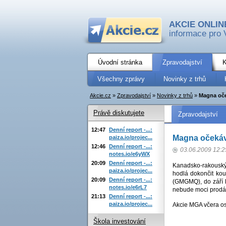
AKCIE ONLIN
informace pro 
Úvodní stránka
Zpravodajství
K
Všechny zprávy
Novinky z trhů
Akcie.cz
»
Zpravodajství
»
Novinky z trhů
»
Magna oče
Právě diskutujete
Zpravodajství
12:47
Denní report -...:
Magna očekáv
paiza.io/projec...
12:46
Denní report -...:
03.06.2009 12:2
notes.io/e6yWX
20:09
Denní report -...:
Kanadsko-rakouský 
paiza.io/projec...
hodlá dokončit kou
20:09
Denní report -...:
(GMGMQ), do září 
notes.io/e6rL7
nebude moci prodáv
21:13
Denní report -...:
paiza.io/projec...
Akcie MGA včera os
Škola investování