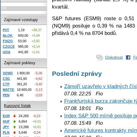
kvartál.
S&P futures (ESM9) roste o 0,51
Zajímavé vzestupy
(NQM9) posiluje o 0,39 % na 1483
PVT
1,19
+38,37
přidává 0,4 % na 8704 bodů.
NLOK
600,00
+3,99
FIXZO
53,00
+3,92
CZGCE
985,00
+3,14
UQA
441,80
+1,61
Diskutovat
F
Zajímavé poklesy
Poslední zprávy
VOW3
1 800,00
-5,06
CSG
441,60
-4,62
CTP
361,20
-3,42
Zámoří uzavřelo v kladných č
MATTE
18 600,00
-3,13
Fio
07.08. 22:25
PEN
6,40
-3,03
Frankfurtská burza zakončuje 
Kurzovní lístek
Fio
07.08. 18:01
Index S&P 500 mírně posiluje p
EUR
24,265
-0,22
HUF
6,654
+0,01
Fio
07.08. 15:49
JPY
13,286
+0,01
Americké futures kontrakty mírn
PLN
5,646
-0,24