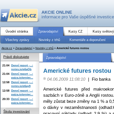
AKCIE ONLINE
informace pro Vaše úspěšné investice
Úvodní stránka
Zpravodajství
Kurzy CZ
Kurzy světový
Všechny zprávy
Novinky z trhů
Komentáře a doporučení
Akcie.cz
»
Zpravodajství
»
Novinky z trhů
»
Americké futures rostou
Právě diskutujete
Zpravodajství
21:04
Denní report -...:
Americké futures rostou
notes.io/e6aQb
21:04
Denní report -...:
paiza.io/projec...
04.06.2009 11:08:10
|
Fio banka
12:58
Denní report -...:
notes.io/e6ay9
Americké futures před makroeko
12:58
Denní report -...:
sazbách v Euro-zóně a Anglii rosto
paiza.io/projec...
20:33
Denní report -...:
měly zůstat beze změny na 1 % a 0,5
paiza.io/projec...
o dávky v nezaměstnanosti (odhad:6
Škola investování
pracovní náklady (odhad: 2,9 %) a p