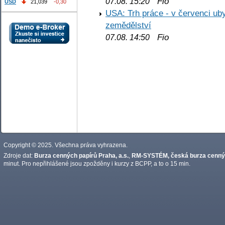
Fio
07.08. 15:20
USD
21,039
-0,30
USA: Trh práce - v červenci ub
zemědělství
Fio
07.08. 14:50
Copyright © 2025. Všechna práva vyhrazena.
Zdroje dat:
Burza cenných papírů Praha, a.s.
,
RM-SYSTÉM, česká burza cennýc
minut. Pro nepřihlášené jsou zpožděny i kurzy z BCPP, a to o 15 min.