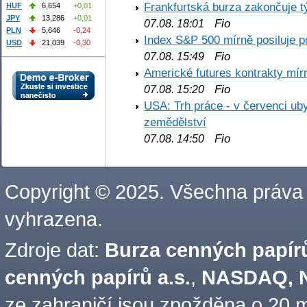
Frankfurtská burza zakončuje 
HUF
6,654
+0,01
JPY
13,286
+0,01
Fio
07.08. 18:01
PLN
5,646
-0,24
Index S&P 500 mírně posiluje p
USD
21,039
-0,30
Fio
07.08. 15:49
Americké futures kontrakty mírn
Fio
07.08. 15:20
USA: Trh práce - v červenci ub
zemědělství
Fio
07.08. 14:50
Copyright © 2025. Všechna práva
vyhrazena.
Zdroje dat:
Burza cenných papírů
cenných papírů a.s.
,
NASDAQ, N
ze zahraničí jsou zpožděna o 20 m