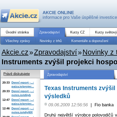
AKCIE ONLINE
informace pro Vaše úspěšné investice
Úvodní stránka
Zpravodajství
Kurzy CZ
Kurzy světový
Všechny zprávy
Novinky z trhů
Komentáře a doporučení
Akcie.cz
»
Zpravodajství
»
Novinky z 
Instruments zvýšil projekci hosp
Právě diskutujete
Zpravodajství
20:33
Denní report -...:
Texas Instruments zvýšil
paiza.io/projec...
20:33
Denní report -...:
výsledků
notes.io/e6iyb
12:47
Denní report -...:
paiza.io/projec...
09.06.2009 12:56:56
|
Fio banka
12:46
Denní report -...:
notes.io/e6yWX
Druhý největší výrobce polovodičů 
20:09
Denní report -...: