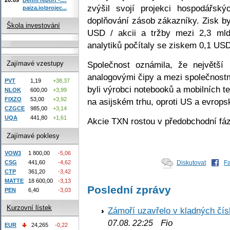
zvýšil svojí projekci hospodářs
paiza.io/projec...
doplňování zásob zákazníky. Zisk b
Škola investování
USD / akcii a tržby mezi 2,3 m
analytiků počítaly se ziskem 0,1 US
Společnost oznámila, že největší
Zajímavé vzestupy
analogovými čipy a mezi společnostm
PVT
1,19
+38,37
byli výrobci notebooků a mobilních t
NLOK
600,00
+3,99
FIXZO
53,00
+3,92
na asijském trhu, oproti US a evrops
CZGCE
985,00
+3,14
UQA
441,80
+1,61
Akcie TXN rostou v předobchodní fáz
Zajímavé poklesy
VOW3
1 800,00
-5,06
Diskutovat
F
CSG
441,60
-4,62
CTP
361,20
-3,42
MATTE
18 600,00
-3,13
Poslední zprávy
PEN
6,40
-3,03
Kurzovní lístek
Zámoří uzavřelo v kladných č
Fio
07.08. 22:25
EUR
24,265
-0,22