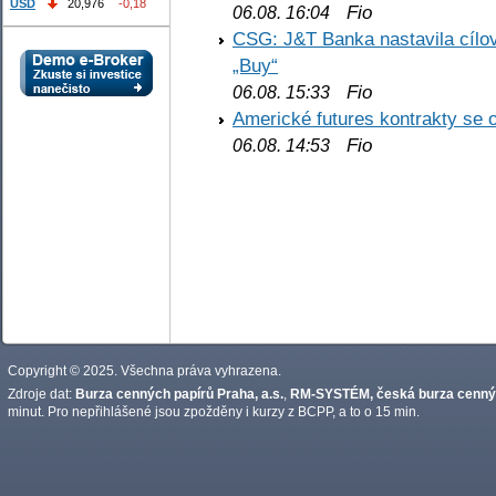
USD
20,976
-0,18
Fio
06.08. 16:04
CSG: J&T Banka nastavila cílo
„Buy“
Fio
06.08. 15:33
Americké futures kontrakty se 
Fio
06.08. 14:53
Copyright © 2025. Všechna práva vyhrazena.
Zdroje dat:
Burza cenných papírů Praha, a.s.
,
RM-SYSTÉM, česká burza cennýc
minut. Pro nepřihlášené jsou zpožděny i kurzy z BCPP, a to o 15 min.