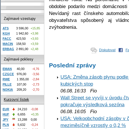
obdobie podarilo medzi domácnosti 
Nevídaný rast čínskeho automobil
Zajímavé vzestupy
obyvateľstva spôsobený aj vlád
zvýhodnenia.
ATS
3 596,00
+15,85
KGH
1 942,60
+3,98
FACC
423,50
+3,93
MACIN
158,50
+3,59
ERBAG
2 891,00
+2,48
Diskutovat
F
Zajímavé poklesy
Poslední zprávy
EMAN
40,00
-4,76
CZGCE
976,00
-3,56
USA: Změna zásob plynu podle E
RWE
1 355,00
-2,84
kubických stop
PILLE
107,00
-2,73
NOKIA
209,20
-2,70
Fio
06.08. 16:33
Wall Street se vyvíji v úvodu 
Kurzovní lístek
pokračuje výsledková sezóna
EUR
24,210
-0,08
Fio
06.08. 16:05
HUF
6,655
+0,35
USA: Velkoobchodní zásoby v č
JPY
13,288
0,00
meziměsíčně vzrostly o 0,2 %
PLN
5,632
-0,24