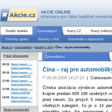
AKCIE ONLINE
informace pro Vaše úspěšné investice
Úvodní stránka
Zpravodajství
Kurzy CZ
Kurzy světový
Všechny zprávy
Novinky z trhů
Komentáře a doporučení
Akcie.cz
»
Zpravodajství
»
Novinky z trhů
»
Čína – raj pre automobilky
Právě diskutujete
Zpravodajství
20:15
Denní report -...:
Čína – raj pre automobilk
paiza.io/projec...
20:15
Denní report -...:
notes.io/e5TUT
09.06.2009 14:27:10
|
Colosseum,
17:50
Denní report -...:
paiza.io/projec...
Čínska asociácia výrobcov automob
17:50
Denní report -...:
krajine predalo 829 100 osobných vo
notes.io/e5T61
14:03
Denní report -...:
pred rokom. Za prvých 5 mesiacov 
paiza.io/projec...
všetkých kategórii, čo je o 14 p
Škola investování
minulého roka. Na porovnanie v 