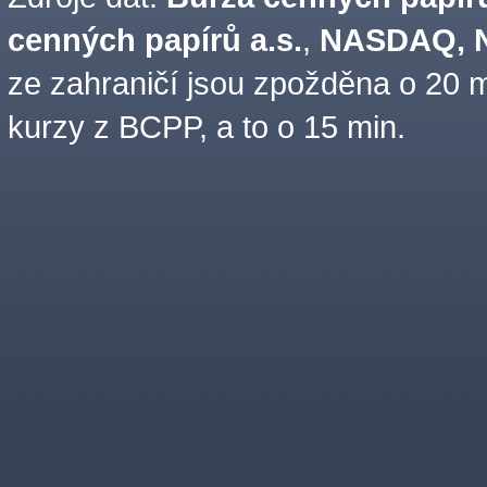
cenných papírů a.s.
,
NASDAQ, N
ze zahraničí jsou zpožděna o 20 m
kurzy z BCPP, a to o 15 min.