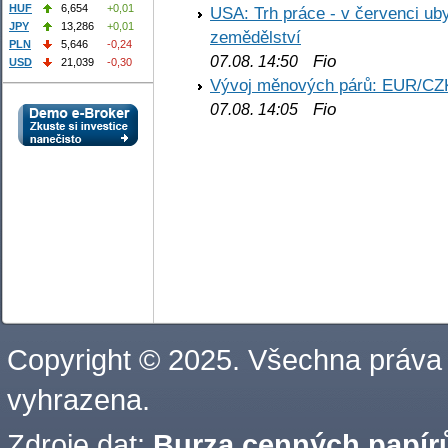
HUF
6,654
+0,01
USA: Trh práce - v červenci ub
JPY
13,286
+0,01
zemědělství
PLN
5,646
-0,24
Fio
07.08. 14:50
USD
21,039
-0,30
Vývoj měnových párů: EUR/CZ
Fio
07.08. 14:05
Copyright © 2025. Všechna práva
vyhrazena.
Zdroje dat:
Burza cenných papírů