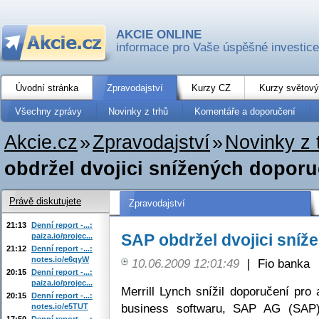
AKCIE ONLINE
informace pro Vaše úspěšné investice
Úvodní stránka
Zpravodajství
Kurzy CZ
Kurzy světový
Všechny zprávy
Novinky z trhů
Komentáře a doporučení
Akcie.cz
»
Zpravodajství
»
Novinky z 
obdržel dvojici snížených doporu
Právě diskutujete
Zpravodajství
21:13
Denní report -...:
SAP obdržel dvojici sníž
paiza.io/projec...
21:12
Denní report -...:
notes.io/e6qyW
10.06.2009 12:01:49
|
Fio banka
20:15
Denní report -...:
paiza.io/projec...
Merrill Lynch snížil doporučení pro
20:15
Denní report -...:
business softwaru, SAP AG (SAP),
notes.io/e5TUT
17:50
Denní report -...: