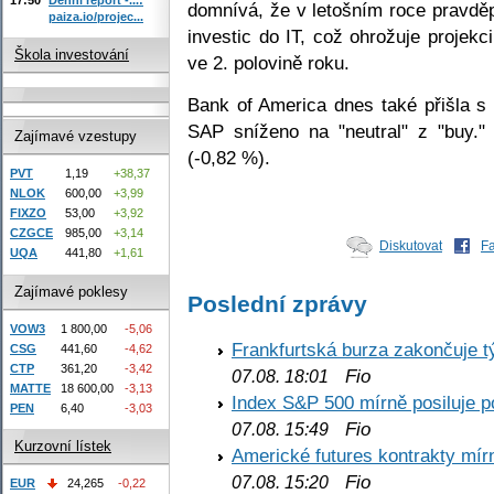
domnívá, že v letošním roce pravdě
paiza.io/projec...
investic do IT, což ohrožuje projekc
Škola investování
ve 2. polovině roku.
Bank of America dnes také přišla s
SAP sníženo na "neutral" z "buy.
Zajímavé vzestupy
(-0,82 %).
PVT
1,19
+38,37
NLOK
600,00
+3,99
FIXZO
53,00
+3,92
CZGCE
985,00
+3,14
Diskutovat
F
UQA
441,80
+1,61
Zajímavé poklesy
Poslední zprávy
VOW3
1 800,00
-5,06
Frankfurtská burza zakončuje 
CSG
441,60
-4,62
CTP
361,20
-3,42
Fio
07.08. 18:01
MATTE
18 600,00
-3,13
Index S&P 500 mírně posiluje p
PEN
6,40
-3,03
Fio
07.08. 15:49
Kurzovní lístek
Americké futures kontrakty mírn
Fio
07.08. 15:20
EUR
24,265
-0,22