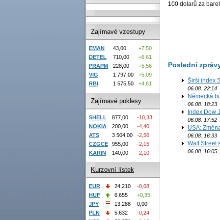
100 dolarů za barel
Zajímavé vzestupy
EMAN
43,00
+7,50
DETEL
710,00
+6,61
Poslední zpráv
PRAPM
228,00
+5,56
VIG
1 797,00
+5,09
Širší index 
RBI
1 575,50
+4,61
06.08. 22:14
Německá bur
Zajímavé poklesy
06.08. 18:23
Index Dow J
SHELL
877,00
-10,33
06.08. 17:52
NOKIA
200,00
-4,40
USA: Změna 
ATS
3 504,00
-2,56
06.08. 16:33
Wall Street
CZGCE
955,00
-2,15
06.08. 16:05
KARIN
140,00
-2,10
Kurzovní lístek
EUR
24,210
-0,08
HUF
6,655
+0,35
JPY
13,288
0,00
PLN
5,632
-0,24