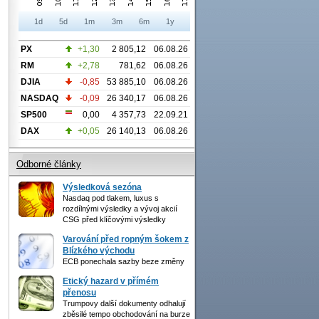
1d
5d
1m
3m
6m
1y
PX
+1,30
2 805,12
06.08.26
RM
+2,78
781,62
06.08.26
DJIA
-0,85
53 885,10
06.08.26
NASDAQ
-0,09
26 340,17
06.08.26
SP500
0,00
4 357,73
22.09.21
DAX
+0,05
26 140,13
06.08.26
Odborné články
Výsledková sezóna
Nasdaq pod tlakem, luxus s
rozdílnými výsledky a vývoj akcií
CSG před klíčovými výsledky
Varování před ropným šokem z
Blízkého východu
ECB ponechala sazby beze změny
Etický hazard v přímém
přenosu
Trumpovy další dokumenty odhalují
zběsilé tempo obchodování na burze