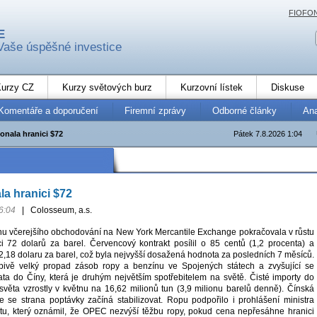
FIOFO
E
Vaše úspěšné investice
urzy CZ
Kurzy světových burz
Kurzovní lístek
Diskuse
Komentáře a doporučení
Firemní zprávy
Odborné články
An
onala hranici $72
Pátek 7.8.2026 1:04
a hranici $72
6:04
|
Colosseum, a.s.
u včerejšího obchodování na New York Mercantile Exchange pokračovala v růstu
i 72 dolarů za barel. Červencový kontrakt posílil o 85 centů (1,2 procenta) a
2,18 dolaru za barel, což byla nejvyšší dosažená hodnota za posledních 7 měsíců.
apivě velký propad zásob ropy a benzínu ve Spojených státech a zvyšující se
ata do Číny, která je druhým největším spotřebitelem na světě. Čisté importy do
 světa vzrostly v květnu na 16,62 milionů tun (3,9 milionu barelů denně). Čínská
že se strana poptávky začíná stabilizovat. Ropu podpořilo i prohlášení ministra
tu, který oznámil, že OPEC nezvýší těžbu ropy, pokud cena nepřesáhne hranici