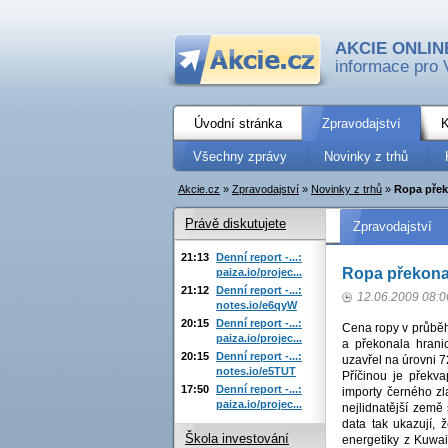
AKCIE ONLIN
informace pro 
Úvodní stránka
Zpravodajství
K
Všechny zprávy
Novinky z trhů
Akcie.cz
»
Zpravodajství
»
Novinky z trhů
»
Ropa přek
Právě diskutujete
Zpravodajství
21:13
Denní report -...:
Ropa překonal
paiza.io/projec...
21:12
Denní report -...:
12.06.2009 08:0
notes.io/e6qyW
20:15
Denní report -...:
Cena ropy v průběh
paiza.io/projec...
a překonala hranic
20:15
Denní report -...:
uzavřel na úrovni 7
notes.io/e5TUT
Příčinou je překv
17:50
Denní report -...:
importy černého zl
paiza.io/projec...
nejlidnatější země
data tak ukazují, 
Škola investování
energetiky z Kuwai