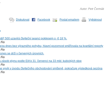
.
Autor: Petr Čermák
Diskutovat
Facebook
Poslat emailem
Vytisknout
y
S&P 500 uzavírá čtvrteční seanci poklesem o -0,18 %.
Fio
za dnes bez výrazného pohybu, hlavní pozornost směřovala na kvartální reporty
Fio
ones se drží v červených úrovních.
Fio
zásob plynu podle EIA k 31. červenci na 33 mld. kubických stop
Fio
 se vyvíji v úvodu čtvrtečního obchodování smíšeně, pokračuje výsledková sezóna
Fio