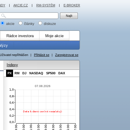
NDY
|
AKCIE.CZ
|
RM-SYSTÉM
|
E-BROKER
akcie
články
diskuze
Rádce investora
Moje akcie
alýzy
Uživatel nepřihlášen
|
Přihlásit se
|
Zaregistrovat se
Indexy
PX
RM
DJ
NASDAQ
SP500
DAX
07.08.2026