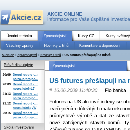
AKCIE ONLINE
informace pro Vaše úspěšné investice
Úvodní stránka
Zpravodajství
Kurzy CZ
Kurzy světový
Všechny zprávy
Novinky z trhů
Komentáře a doporučení
Akcie.cz
»
Zpravodajství
»
Novinky z trhů
»
US futures přešlapují na místě
Právě diskutujete
Zpravodajství
20:09
Denní report -...:
US futures přešlapují na 
paiza.io/projec...
20:09
Denní report -...:
notes.io/e6rL7
16.06.2009 11:40:30
|
Fio banka
21:13
Denní report -...:
paiza.io/projec...
Futures na US akciové indexy se ob
21:12
Denní report -...:
zveřejněním důležitých makroekono
notes.io/e6qyW
20:15
Denní report -...:
průmyslové výrobě a dat ze staveb
paiza.io/projec...
nově zahájených staveb domů. Ty
Škola investování
Zářijový futures na DJIA (YMU9) je 