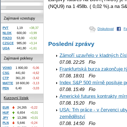
(NQU9) na 1 458b. ( 0,02 %).a na S&
Zajímavé vzestupy
PVT
1,19
+38,37
Diskutovat
F
NLOK
600,00
+3,99
FIXZO
53,00
+3,92
Poslední zprávy
CZGCE
985,00
+3,14
UQA
441,80
+1,61
Zámoří uzavřelo v kladných č
Zajímavé poklesy
Fio
07.08. 22:25
VOW3
1 800,00
-5,06
Frankfurtská burza zakončuje 
CSG
441,60
-4,62
Fio
07.08. 18:01
CTP
361,20
-3,42
Index S&P 500 mírně posiluje p
MATTE
18 600,00
-3,13
PEN
6,40
-3,03
Fio
07.08. 15:49
Americké futures kontrakty mírn
Kurzovní lístek
Fio
07.08. 15:20
EUR
24,265
-0,22
USA: Trh práce - v červenci ub
HUF
6,654
+0,01
zemědělství
JPY
13,286
+0,01
Fio
PLN
5,646
-0,24
07.08. 14:50