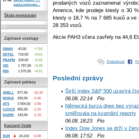
prodaných vozů zaznamenal výrobc
paiza.io/projec...
Americe, kde prodeje klesly o 30 
Škola investování
klesly o 18,7 % na 7 685 kusů a ve 
28 353 vozů.
Akcie PAH3 včera zavřely na 44,6 E
Zajímavé vzestupy
EMAN
43,00
+7,50
DETEL
710,00
+6,61
PRAPM
228,00
+5,56
Diskutovat
F
VIG
1 797,00
+5,09
RBI
1 575,50
+4,61
Poslední zprávy
Zajímavé poklesy
Širší index S&P 500 uzavírá čt
SHELL
877,00
-10,33
Fio
06.08. 22:14
NOKIA
200,00
-4,40
ATS
3 504,00
-2,56
Německá burza dnes bez výrazn
CZGCE
955,00
-2,15
směřovala na kvartální reporty
KARIN
140,00
-2,10
Fio
06.08. 18:23
Kurzovní lístek
Index Dow Jones se drží v čer
Fio
06.08. 17:52
EUR
24,210
-0,08