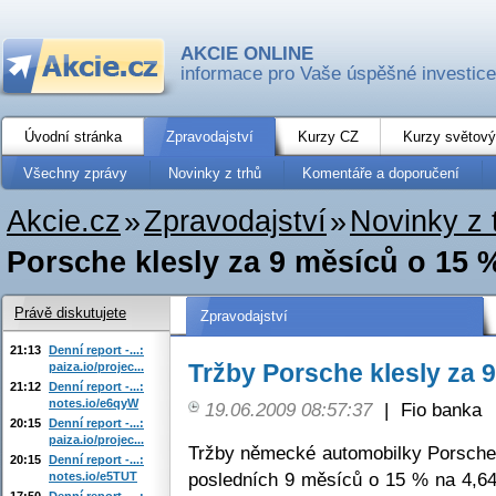
AKCIE ONLINE
informace pro Vaše úspěšné investice
Úvodní stránka
Zpravodajství
Kurzy CZ
Kurzy světový
Všechny zprávy
Novinky z trhů
Komentáře a doporučení
Akcie.cz
»
Zpravodajství
»
Novinky z 
Porsche klesly za 9 měsíců o 15 
Právě diskutujete
Zpravodajství
21:13
Denní report -...:
Tržby Porsche klesly za 
paiza.io/projec...
21:12
Denní report -...:
notes.io/e6qyW
19.06.2009 08:57:37
|
Fio banka
20:15
Denní report -...:
paiza.io/projec...
Tržby německé automobilky Porsche 
20:15
Denní report -...:
posledních 9 měsíců o 15 % na 4,64
notes.io/e5TUT
17:50
Denní report -...: