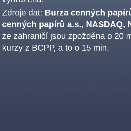
Zdroje dat:
Burza cenných papírů
cenných papírů a.s.
,
NASDAQ, N
ze zahraničí jsou zpožděna o 20 m
kurzy z BCPP, a to o 15 min.