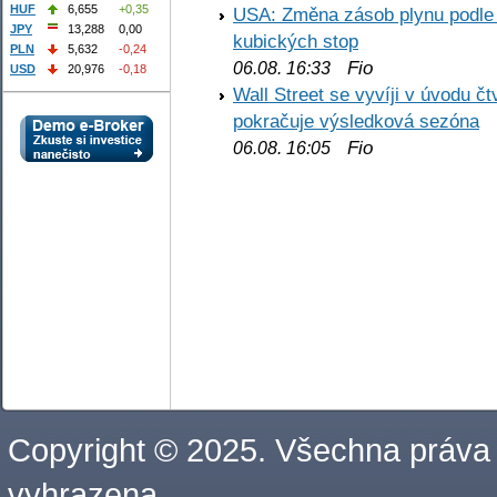
HUF
6,655
+0,35
USA: Změna zásob plynu podle E
JPY
13,288
0,00
kubických stop
PLN
5,632
-0,24
Fio
06.08. 16:33
USD
20,976
-0,18
Wall Street se vyvíji v úvodu 
pokračuje výsledková sezóna
Fio
06.08. 16:05
Copyright © 2025. Všechna práva
vyhrazena.