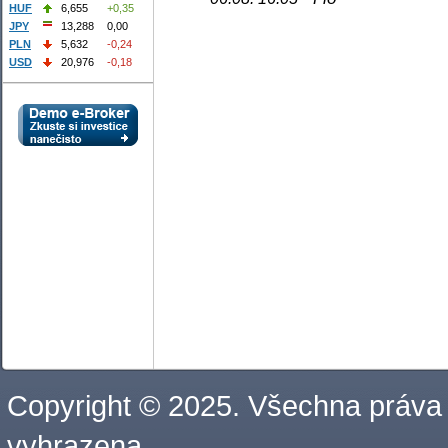
HUF
6,655
+0,35
JPY
13,288
0,00
PLN
5,632
-0,24
USD
20,976
-0,18
Copyright © 2025. Všechna práva
vyhrazena.