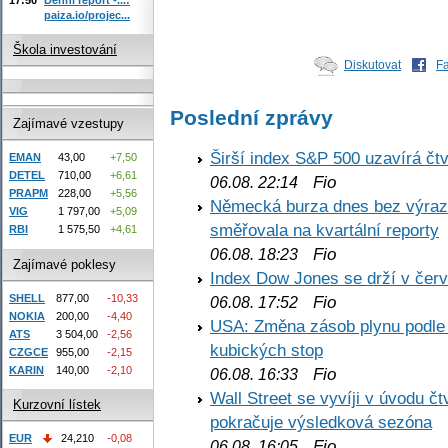
paiza.io/projec...
Škola investování
Diskutovat
F
Poslední zprávy
Zajímavé vzestupy
Širší index S&P 500 uzavírá čt
EMAN
43,00
+7,50
DETEL
710,00
+6,61
Fio
06.08. 22:14
PRAPM
228,00
+5,56
Německá burza dnes bez výrazn
VIG
1 797,00
+5,09
směřovala na kvartální reporty
RBI
1 575,50
+4,61
Fio
06.08. 18:23
Zajímavé poklesy
Index Dow Jones se drží v čer
SHELL
877,00
-10,33
Fio
06.08. 17:52
NOKIA
200,00
-4,40
USA: Změna zásob plynu podle E
ATS
3 504,00
-2,56
kubických stop
CZGCE
955,00
-2,15
KARIN
140,00
-2,10
Fio
06.08. 16:33
Wall Street se vyvíji v úvodu 
Kurzovní lístek
pokračuje výsledková sezóna
EUR
24,210
-0,08
Fio
06.08. 16:05