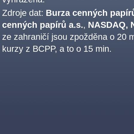
Zdroje dat:
Burza cenných papírů
cenných papírů a.s.
,
NASDAQ, N
ze zahraničí jsou zpožděna o 20 m
kurzy z BCPP, a to o 15 min.