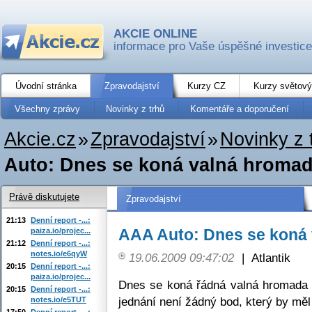
AKCIE ONLINE
informace pro Vaše úspěšné investice
Úvodní stránka
Zpravodajství
Kurzy CZ
Kurzy světový
Všechny zprávy
Novinky z trhů
Komentáře a doporučení
Akcie.cz
»
Zpravodajství
»
Novinky z 
Auto: Dnes se koná valná hroma
Právě diskutujete
Zpravodajství
21:13
Denní report -...:
AAA Auto: Dnes se koná
paiza.io/projec...
21:12
Denní report -...:
notes.io/e6qyW
19.06.2009 09:47:02
|
Atlantik
20:15
Denní report -...:
paiza.io/projec...
Dnes se koná řádná valná hromada 
20:15
Denní report -...:
jednání není žádný bod, který by měl
notes.io/e5TUT
17:50
Denní report -...: