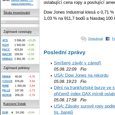
oslabující cena ropy a posilující ame
paiza.io/projec...
Dow Jones Industrial klesá o 0,71 %
Škola investování
1,03 % na 911,7 bodů a Nasdaq 100 
Zajímavé vzestupy
Diskutovat
F
ATS
3 596,00
+15,85
KGH
1 942,60
+3,98
FACC
423,50
+3,93
Poslední zprávy
MACIN
158,50
+3,59
ERBAG
2 891,00
+2,48
Smíšený závěr v zámoří
Zajímavé poklesy
Fio
05.08. 22:09
USA: Dow Jones na rekordu
EMAN
40,00
-4,76
Fio
05.08. 19:23
CZGCE
976,00
-3,56
RWE
1 355,00
-2,84
Dění na frankfurtské burze ve s
PILLE
107,00
-2,73
přičemž index DAX mírně oslabi
NOKIA
209,20
-2,70
Fio
05.08. 17:58
Kurzovní lístek
USA: Zásoby surové ropy podle 
tis. barelů
EUR
24,190
+0,04