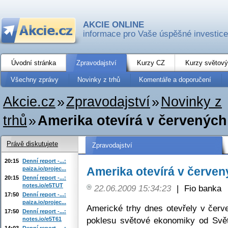
AKCIE ONLINE
informace pro Vaše úspěšné investice
Úvodní stránka
Zpravodajství
Kurzy CZ
Kurzy světový
Všechny zprávy
Novinky z trhů
Komentáře a doporučení
Akcie.cz
»
Zpravodajství
»
Novinky z
trhů
»
Amerika otevírá v červených
Právě diskutujete
Zpravodajství
20:15
Denní report -...:
Amerika otevírá v červen
paiza.io/projec...
20:15
Denní report -...:
notes.io/e5TUT
22.06.2009 15:34:23
|
Fio banka
17:50
Denní report -...:
paiza.io/projec...
Americké trhy dnes otevřely v červ
17:50
Denní report -...:
poklesu světové ekonomiky od Svět
notes.io/e5T61
14:03
Denní report -...: