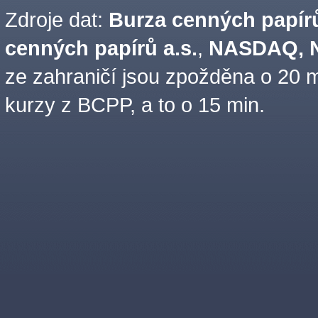
Zdroje dat:
Burza cenných papírů
cenných papírů a.s.
,
NASDAQ, N
ze zahraničí jsou zpožděna o 20 m
kurzy z BCPP, a to o 15 min.