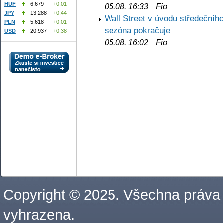
HUF
6,679
+0,01
Fio
05.08. 16:33
JPY
13,288
+0,44
Wall Street v úvodu středečníh
PLN
5,618
+0,01
sezóna pokračuje
USD
20,937
+0,38
Fio
05.08. 16:02
Copyright © 2025. Všechna práva
vyhrazena.