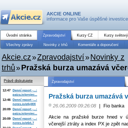
AKCIE ONLINE
informace pro Vaše úspěšné investice
Úvodní stránka
Zpravodajství
Kurzy CZ
Kurzy světový
Všechny zprávy
Novinky z trhů
Komentáře a doporučení
Akcie.cz
»
Zpravodajství
»
Novinky z
trhů
»
Pražská burza umazává včere
Právě diskutujete
Zpravodajství
12:47
Denní report -...:
Pražská burza umazává vč
paiza.io/projec...
12:46
Denní report -...:
notes.io/e6yWX
26.06.2009 09:26:08
|
Fio banka
20:09
Denní report -...:
paiza.io/projec...
Akcie na pražské burze hned v ú
20:09
Denní report -...:
včerejší ztráty a index PX je zpět na
notes.io/e6rL7
21:13
Denní report -...: