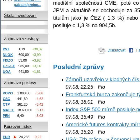
mediální společnosti CME, poté co 
paiza.io/projec...
JPM a aktuálně se obchoduje za 351
Škola investování
titulům jako je ČEZ ( 1,3 %) neb
posiluje o 1,3 % na 904,5b.
Zajímavé vzestupy
PVT
1,19
+38,37
Diskutovat
F
NLOK
600,00
+3,99
FIXZO
53,00
+3,92
Poslední zprávy
CZGCE
985,00
+3,14
UQA
441,80
+1,61
Zámoří uzavřelo v kladných č
Zajímavé poklesy
Fio
07.08. 22:25
VOW3
1 800,00
-5,06
Frankfurtská burza zakončuje 
CSG
441,60
-4,62
Fio
07.08. 18:01
CTP
361,20
-3,42
Index S&P 500 mírně posiluje p
MATTE
18 600,00
-3,13
PEN
6,40
-3,03
Fio
07.08. 15:49
Americké futures kontrakty mírn
Kurzovní lístek
Fio
07.08. 15:20
EUR
24,265
-0,22
USA: Trh práce - v červenci ub