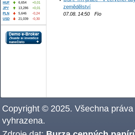
HUF
6,654
+0,01
zemědělství
JPY
13,286
+0,01
Fio
PLN
5,646
-0,24
07.08. 14:50
USD
21,039
-0,30
Copyright © 2025. Všechna práva
vyhrazena.
Zdroje dat:
Burza cenných papírů