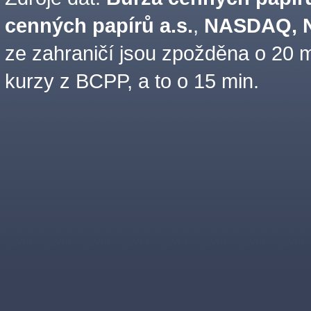
cenných papírů a.s.
,
NASDAQ, N
ze zahraničí jsou zpožděna o 20 m
kurzy z BCPP, a to o 15 min.